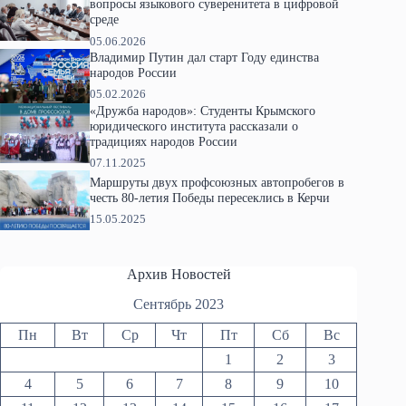
вопросы языкового суверенитета в цифровой
среде
05.06.2026
Владимир Путин дал старт Году единства
народов России
05.02.2026
«Дружба народов»: Студенты Крымского
юридического института рассказали о
традициях народов России
07.11.2025
Маршруты двух профсоюзных автопробегов в
честь 80-летия Победы пересеклись в Керчи
15.05.2025
Архив Новостей
Сентябрь 2023
Пн
Вт
Ср
Чт
Пт
Сб
Вс
1
2
3
4
5
6
7
8
9
10