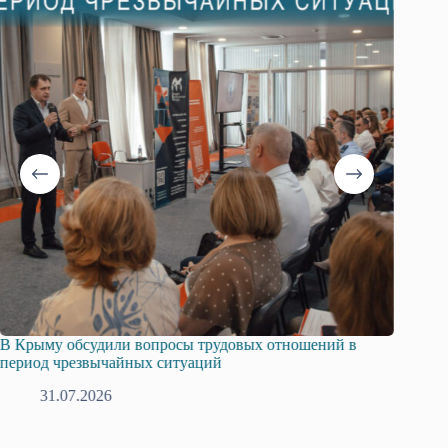
В Крыму обсудили вопросы трудовых отношений в
Русска
период чрезвычайных ситуаций
профсо
31.07.2026
2