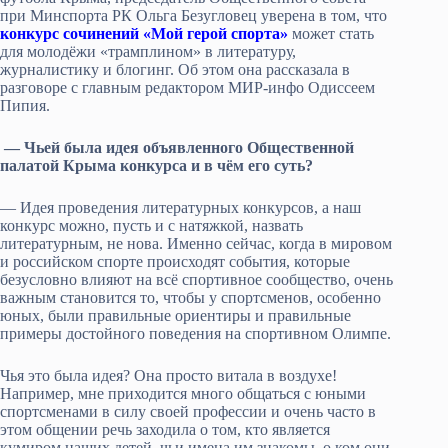
при Минспорта РК Ольга Безугловец уверена в том, что
конкурс сочинений «Мой герой спорта»
может стать
для молодёжи «трамплином» в литературу,
журналистику и блогинг. Об этом она рассказала в
разговоре с главным редактором МИР-инфо Одиссеем
Пипия.
— Чьей была идея объявленного Общественной
палатой Крыма конкурса и в чём его суть?
— Идея проведения литературных конкурсов, а наш
конкурс можно, пусть и с натяжкой, назвать
литературным, не нова. Именно сейчас, когда в мировом
и российском спорте происходят события, которые
безусловно влияют на всё спортивное сообщество, очень
важным становится то, чтобы у спортсменов, особенно
юных, были правильные ориентиры и правильные
примеры достойного поведения на спортивном Олимпе.
Чья это была идея? Она просто витала в воздухе!
Например, мне приходится много общаться с юными
спортсменами в силу своей профессии и очень часто в
этом общении речь заходила о том, кто является
кумиром наших детей, чьи имена им знакомы, о ком они