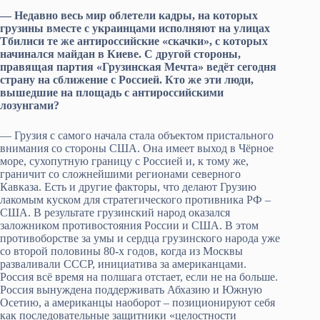
— Недавно весь мир облетели кадры, на которых
грузины вместе с украинцами исполняют на улицах
Тбилиси те же антироссийские «скачки», с которых
начинался майдан в Киеве. С другой стороны,
правящая партия «Грузинская Мечта» ведёт сегодня
страну на сближение с Россией. Кто же эти люди,
вышедшие на площадь с антироссийскими
лозунгами?
— Грузия с самого начала стала объектом пристального
внимания со стороны США. Она имеет выход в Чёрное
море, сухопутную границу с Россией и, к тому же,
граничит со сложнейшими регионами северного
Кавказа. Есть и другие факторы, что делают Грузию
лакомым куском для стратегического противника РФ –
США. В результате грузинский народ оказался
заложником противостояния России и США. В этом
противоборстве за умы и сердца грузинского народа уже
со второй половины 80-х годов, когда из Москвы
разваливали СССР, инициатива за американцами.
Россия всё время на полшага отстает, если не на больше.
Россия вынуждена поддерживать Абхазию и Южную
Осетию, а американцы наоборот – позиционируют себя
как последовательные защитники «целостности