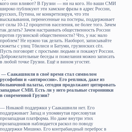
кого они влияют? В Грузии — ни на кого. Но ваши СМИ
широко публикуют эти хамские фразы в адрес России,
русских, Путина, не конкретизируя, что эти
высказывания, перенесенные на постеры, поддерживает
от силы 10-12 процентов населения, не более того. Зачем
так делать? Зачем настраивать общественность России
против грузинской общественности? Что, у нас мало
проблем? Не нужно так делать. Наоборот, записывайте
сюжеты с улиц Тбилиси и Батуми, грузинских сёл.
Пусть поговорят с простыми людьми и покажут России.
Доброжелательные беседы и пожелания можно записать
в любой точке Грузии. Ещё и вином угостят.
— Саакашвили в своё время стал символом
русофобии и «антироссии». Его реплики, даже из
больничной палаты, сегодня продолжают цитировать
западные СМИ. Есть ли у него реальные сторонники
в современной Грузии?
— Никакой поддержки у Саакашвили нет. Его
поддерживает Запад и упомянутая пресловутая
прозападная платформа. Но даже внутри этих
прозападников наблюдается раскол по поводу
поддержки Мишико. Его контрабандный переброс в