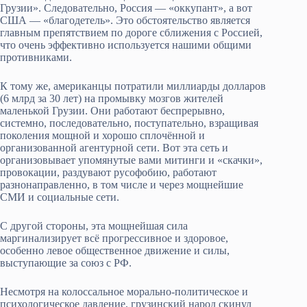
Грузии». Следовательно, Россия — «оккупант», а вот
США — «благодетель». Это обстоятельство является
главным препятствием по дороге сближения с Россией,
что очень эффективно используется нашими общими
противниками.
К тому же, американцы потратили миллиарды долларов
(6 млрд за 30 лет) на промывку мозгов жителей
маленькой Грузии. Они работают беспрерывно,
системно, последовательно, поступательно, взращивая
поколения мощной и хорошо сплочённой и
организованной агентурной сети. Вот эта сеть и
организовывает упомянутые вами митинги и «скачки»,
провокации, раздувают русофобию, работают
разнонаправленно, в том числе и через мощнейшие
СМИ и социальные сети.
С другой стороны, эта мощнейшая сила
маргинализирует всё прогрессивное и здоровое,
особенно левое общественное движение и силы,
выступающие за союз с РФ.
Несмотря на колоссальное морально-политическое и
психологическое давление, грузинский народ скинул