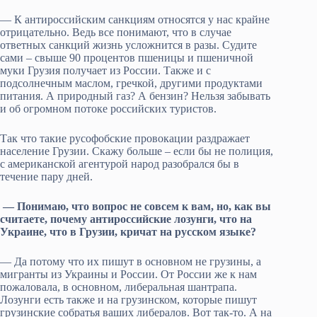
— К антироссийским санкциям относятся у нас крайне
отрицательно. Ведь все понимают, что в случае
ответных санкций жизнь усложнится в разы. Судите
сами – свыше 90 процентов пшеницы и пшеничной
муки Грузия получает из России. Также и с
подсолнечным маслом, гречкой, другими продуктами
питания. А природный газ? А бензин? Нельзя забывать
и об огромном потоке российских туристов.
Так что такие русофобские провокации раздражает
население Грузии. Скажу больше – если бы не полиция,
с американской агентурой народ разобрался бы в
течение пару дней.
— Понимаю, что вопрос не совсем к вам, но, как вы
считаете, почему антироссийские лозунги, что на
Украине, что в Грузии, кричат на русском языке?
— Да потому что их пишут в основном не грузины, а
мигранты из Украины и России. От России же к нам
пожаловала, в основном, либеральная шантрапа.
Лозунги есть также и на грузинском, которые пишут
грузинские собратья ваших либералов. Вот так-то. А на