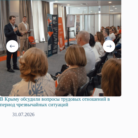
В Крыму обсудили вопросы трудовых отношений в
Русска
период чрезвычайных ситуаций
профсо
31.07.2026
2