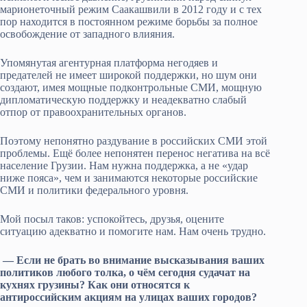
марионеточный режим Саакашвили в 2012 году и с тех
пор находится в постоянном режиме борьбы за полное
освобождение от западного влияния.
Упомянутая агентурная платформа негодяев и
предателей не имеет широкой поддержки, но шум они
создают, имея мощные подконтрольные СМИ, мощную
дипломатическую поддержку и неадекватно слабый
отпор от правоохранительных органов.
Поэтому непонятно раздувание в российских СМИ этой
проблемы. Ещё более непонятен перенос негатива на всё
население Грузии. Нам нужна поддержка, а не «удар
ниже пояса», чем и занимаются некоторые российские
СМИ и политики федерального уровня.
Мой посыл таков: успокойтесь, друзья, оцените
ситуацию адекватно и помогите нам. Нам очень трудно.
— Если не брать во внимание высказывания ваших
политиков любого толка, о чём сегодня судачат на
кухнях грузины? Как они относятся к
антироссийским акциям на улицах ваших городов?