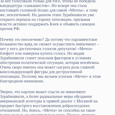
За неё голосовали только для того, чтобы не победила
кандидатура «саакашистов». Но вскоре она стала
настоящей головной болью для самой «Мечты», к тому
же, неизлечимой. На данном этапе Зурабишвили уже
открыто перешла на сторону оппозиции, призывая
власти активно поддержать Киев и объявить санкции
против РФ.
Почему это неизлечимо? Да потому что парламентское
большинство вряд ли сможет осуществить импичмент –
нет у него достаточных голосов депутатов! «Мечта»
блефует или намерена купить голоса. Но мадам
Зурабишвили станет опасным фактором в условиях
обострения политической ситуации, которая неизбежна.
Очень скоро именно она может сыграть роль главной
консолидирующей фигуры для деструктивной
оппозиции. Поэтому мы желаем успехов «Мечте» в этом
благородном начинании.
Уверен, что партию может спасти не импичмент
Зурабишвили, а более радикальные меры обуздания
американской агентуры и прямой диалог с Москвой на
предмет быстрого восстановления добрососедских
отношений. Но, боюсь, «Мечта» не способна на такие
радикальные, но спасительные шаги. Правда, тревогу