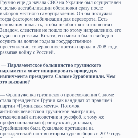
Грузию еще до начала СВО на Украине был осуществлён
с целью дестабилизации обстановки сразу после
выборов местного самоуправления. Он бы послужил
тогда фактором мобилизации для переворота. Есть
основания полагать, чтобы не обострять отношения с
Западом, следствие не пошло по этому направлению, его
судят по пустякам. Кстати, его можно было свободно
осудить на долгие годы за государственное
преступление, совершенное против народа в 2008 году,
развязав войну с Россией.
— Парламентское большинство грузинского
парламента хочет инициировать процедуру
импичмента президента Саломе Зурабишвили. Чем
это вызвано?
— Француженка грузинского происхождения Саломе
стала президентом Грузии как кандидат от правящей
партии «Грузинская мечта». Потомок
антибольшевистской грузинской эмиграции,
отъявленный антисоветчик и русофоб, к тому же
профессиональный французский дипломат,
Зурабишвили была буквально протащена на
президентский пост во втором туре выборов в 2019 году.