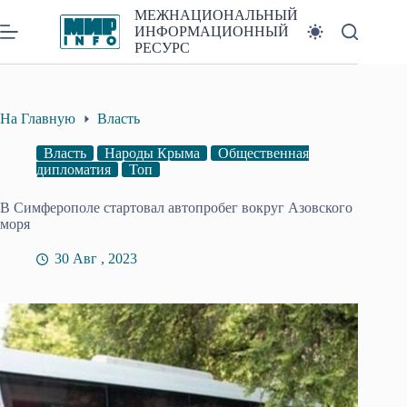
Перейти
МЕЖНАЦИОНАЛЬНЫЙ
к
ИНФОРМАЦИОННЫЙ
сути
РЕСУРС
На Главную
Власть
Власть
Народы Крыма
Общественная
дипломатия
Топ
В Симферополе стартовал автопробег вокруг Азовского
моря
30 Авг , 2023