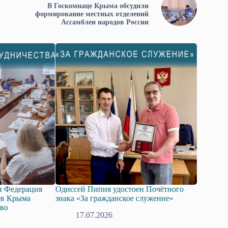
В Госкомнаце Крыма обсудили
формирование местных отделений
Ассамблеи народов России
едерация
Одиссей Пипия удостоен Почётного
Госдума при
Крыма
знака «За гражданское служение»
законопроек
технологий 
17.07.2026
08.07.