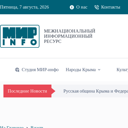
Перейти
Пятница, 7 августа, 2026
О нас
Контакты
к
сути
МЕЖНАЦИОНАЛЬНЫЙ
ИНФОРМАЦИОННЫЙ
РЕСУРС
Студия МИР-инфо
Народы Крыма
Культ
Русская община Крыма и Федер
Последние Новости
На Главную
Власть