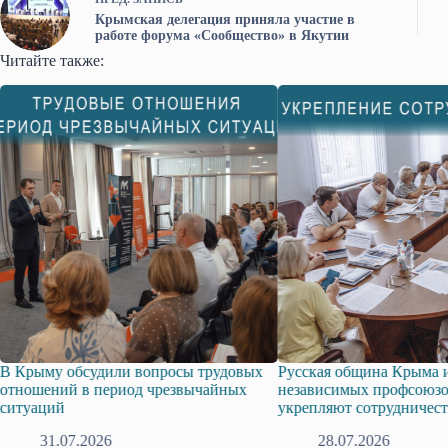
Крымская делегация приняла участие в
работе форума «Сообщество» в Якутии
Читайте также:
рыму обсудили вопросы трудовых
Русская община Крыма и Ф
ошений в период чрезвычайных
независимых профсоюзов 
уаций
укрепляют сотрудничество
31.07.2026
28.07.2026