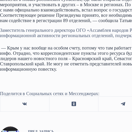
мероприятия, и участвовать в других – в Москве и регионах. По
с нами официально взаимодействовать, встал вопрос о государ
Соответствующее решение Президиума принято, все необходим
нам содействие в регистрации 89 отделений, — сообщила Татья
Заместитель генерального директора ОГО «Ассамблея народов Р
информационной активности региональных отделений, подчеркн
— Крым у нас вообще на особом счету, потому что там работ
инфо. Отрадно, что корреспондентские пункты этого ресурса бу
лидеров нашего новостного поля – Красноярский край, Севастоп
Ставропольский край. Не могу не отметить представителей нов
информационную повестку.
Поделится в Социальных сетях и Мессенджерах:
ПРЕД.
ЗАПИСЬ