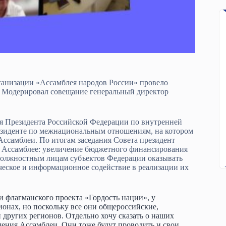
ганизации «Ассамблея народов России» провело
. Модерировал совещание генеральный директор
я Президента Российской Федерации по внутренней
езиденте по межнациональным отношениям, на котором
ссамблеи. По итогам заседания Совета президент
ы Ассамблее: увеличение бюджетного финансирования
должностным лицам субъектов Федерации оказывать
еское и информационное содействие в реализации их
 и флагманского проекта «Гордость нации», у
онах, но поскольку все они общероссийские,
 других регионов. Отдельно хочу сказать о наших
ления Ассамблеи. Они тоже будут проводить и свои