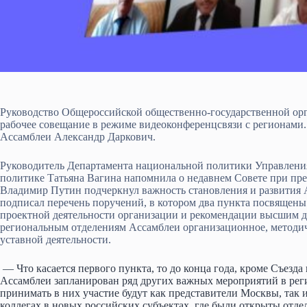
Руководство Общероссийской общественно-государственной ор
рабочее совещание в режиме видеоконференцсвязи с регионами
Ассамблеи Александр Даркович.
Руководитель Департамента национальной политики Управлени
политике Татьяна Вагина напомнила о недавнем Совете при пр
Владимир Путин подчеркнул важность становления и развития А
подписал перечень поручений, в котором два пункта посвящен
проектной деятельности организации и рекомендации высшим 
региональным отделениям Ассамблеи организационное, методич
уставной деятельности.
— Что касается первого пункта, то до конца года, кроме Съезда
Ассамблеи запланирован ряд других важных мероприятий в реги
принимать в них участие будут как представители Москвы, так и
коллегах в новых российских субъектах, где были открыты отде