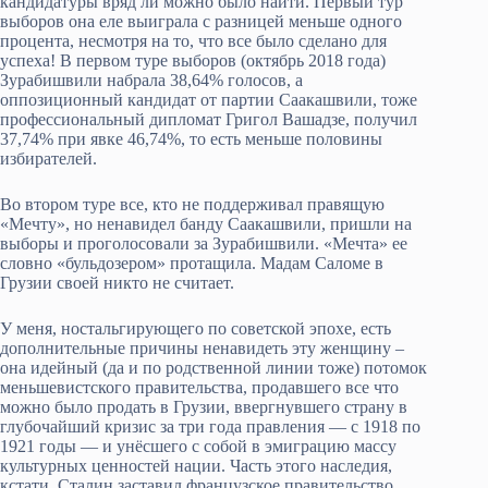
кандидатуры вряд ли можно было найти. Первый тур
выборов она еле выиграла с разницей меньше одного
процента, несмотря на то, что все было сделано для
успеха! В первом туре выборов (октябрь 2018 года)
Зурабишвили набрала 38,64% голосов, а
оппозиционный кандидат от партии Саакашвили, тоже
профессиональный дипломат Григол Вашадзе, получил
37,74% при явке 46,74%, то есть меньше половины
избирателей.
Во втором туре все, кто не поддерживал правящую
«Мечту», но ненавидел банду Саакашвили, пришли на
выборы и проголосовали за Зурабишвили. «Мечта» ее
словно «бульдозером» протащила. Мадам Саломе в
Грузии своей никто не считает.
У меня, ностальгирующего по советской эпохе, есть
дополнительные причины ненавидеть эту женщину –
она идейный (да и по родственной линии тоже) потомок
меньшевистского правительства, продавшего все что
можно было продать в Грузии, ввергнувшего страну в
глубочайший кризис за три года правления — с 1918 по
1921 годы — и унёсшего с собой в эмиграцию массу
культурных ценностей нации. Часть этого наследия,
кстати, Сталин заставил французское правительство