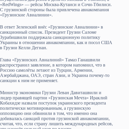
«RedWings» — рейсы Москва-Кутаиси и Сочи-Тбилиси.
С грузинской стороны была привлечена авиакомпания
«Грузинские Авиалинии».
В ответ Зеленский внёс «Грузинские Авиалинии» в
санкционный список. Президент Грузии Саломе
Зурабишвили поддержала санкционную политику
Украины в отношении авиакомпании, как и посол США
в Грузии Келли Дегнан.
Глава «Грузинских Авиалиний» Тамаз Гаиашвили
распространил заявление, в котором напомнил, что в
Россию самолёты летают из Турции, Армении,
Азербайджана, ОАЭ, стран Азии, и Украина почему-то
санкции к ним не применяет.
Министр экономики Грузии Леван Давиташвили и
лидер правящей партии «Грузинская Мечта» Ираклий
Кобахидзе назвали поступок украинского президента
политически мотивированным, а грузинскую
оппозицию они обвинили в том, что именно она
добивалась санкций против грузинской авиакомпании,
считая, что, если страну лишить международных рейсов,
это нанесёт сильный удар по власти.