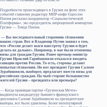
Подробности происходящего в Грузии на фоне этих
событий главному редактору МИР-инфо Одиссею
Пипия рассказал координатор «Социалистической
Платформы», экс-председатель запрещенной компартии
Грузии — Темур Пипия.
— Вы последовательный сторонник сближения
наших стран. Вот и Владимир Путин заявил о том,
что «Россия делает шаги навстречу Грузии и будет
делать их дальше». Например, в мае были отменены
визы для граждан Грузии. Ранее премьер-министр
Грузии Ираклий Гарибашвили отказался вводить
санкции против России. То есть, стороны делают
попытки сближения. Но вот президент Грузии Саломе
Зурабишвили, наоборот, предлагает ввести визы для
российских граждан. На чьей стороне большинство
жителей Грузии – президента или премьера?
— Когда правящая партия «Грузинская Мечта»
выдвинула кандидатуру бывшего французского
дипломата Саломе Зурабишвили на президентские
выборы, все были удивлены. Более непопулярной