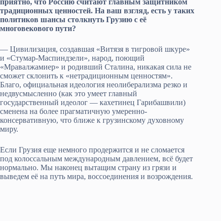
приятно, что Россию считают главным защитником
традиционных ценностей. На ваш взгляд, есть у таких
политиков шансы столкнуть Грузию с её
многовекового пути?
— Цивилизация, создавшая «Витязя в тигровой шкуре»
и «Стумар-Маспиндзели», народ, поющий
«Мравалжамиер» и родивший Сталина, никакая сила не
сможет склонить к «нетрадиционным ценностям».
Благо, официальная идеология неолиберализма резко и
недвусмысленно (как это умеет главный
государственный идеолог — кахетинец Гарибашвили)
сменена на более прагматичную умеренно-
консервативную, что ближе к грузинскому духовному
миру.
Если Грузия еще немного продержится и не сломается
под колоссальным международным давлением, всё будет
нормально. Мы наконец вытащим страну из грязи и
выведем её на путь мира, воссоединения и возрождения.