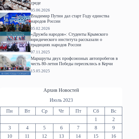
среде
05.06.2026
Владимир Путин дал старт Году единства
народов России
05.02.2026
«Дружба народов»: Студенты Крымского
юридического института рассказали о
традициях народов России
07.11.2025
Маршруты двух профсоюзных автопробегов в
честь 80-летия Победы пересеклись в Керчи
15.05.2025
Архив Новостей
Июль 2023
Пн
Вт
Ср
Чт
Пт
Сб
Вс
1
2
3
4
5
6
7
8
9
10
11
12
13
14
15
16