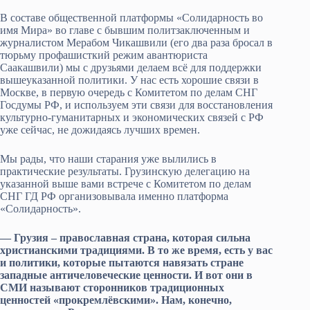
В составе общественной платформы «Солидарность во
имя Мира» во главе с бывшим политзаключенным и
журналистом Мерабом Чикашвили (его два раза бросал в
тюрьму профашисткий режим авантюриста
Саакашвили) мы с друзьями делаем всё для поддержки
вышеуказанной политики. У нас есть хорошие связи в
Москве, в первую очередь с Комитетом по делам СНГ
Госдумы РФ, и используем эти связи для восстановления
культурно-гуманитарных и экономических связей с РФ
уже сейчас, не дожидаясь лучших времен.
Мы рады, что наши старания уже вылились в
практические результаты. Грузинскую делегацию на
указанной выше вами встрече с Комитетом по делам
СНГ ГД РФ организовывала именно платформа
«Солидарность».
— Грузия – православная страна, которая сильна
христианскими традициями. В то же время, есть у вас
и политики, которые пытаются навязать стране
западные античеловеческие ценности. И вот они в
СМИ называют сторонников традиционных
ценностей «прокремлёвскими». Нам, конечно,