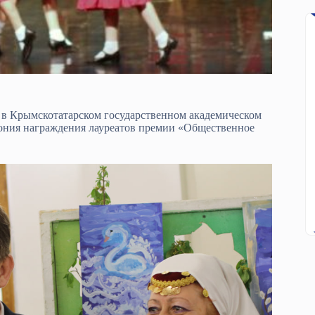
в Крымскотатарском государственном академическом
ония награждения лауреатов премии «Общественное