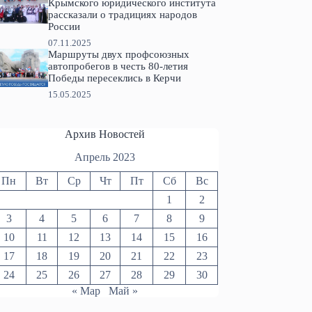
Крымского юридического института
рассказали о традициях народов
России
07.11.2025
Маршруты двух профсоюзных
автопробегов в честь 80-летия
Победы пересеклись в Керчи
15.05.2025
Архив Новостей
Апрель 2023
Пн
Вт
Ср
Чт
Пт
Сб
Вс
1
2
3
4
5
6
7
8
9
10
11
12
13
14
15
16
17
18
19
20
21
22
23
24
25
26
27
28
29
30
« Мар
Май »