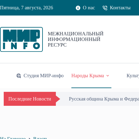
Перейти
Пятница, 7 августа, 2026
О нас
Контакты
к
сути
МЕЖНАЦИОНАЛЬНЫЙ
ИНФОРМАЦИОННЫЙ
РЕСУРС
Студия МИР-инфо
Народы Крыма
Культ
Русская община Крыма и Федер
Последние Новости
На Главную
Власть