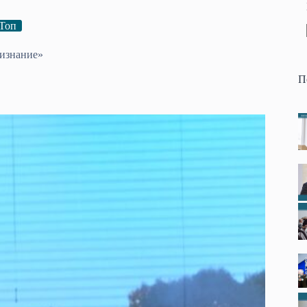
Топ
ризнание»
П