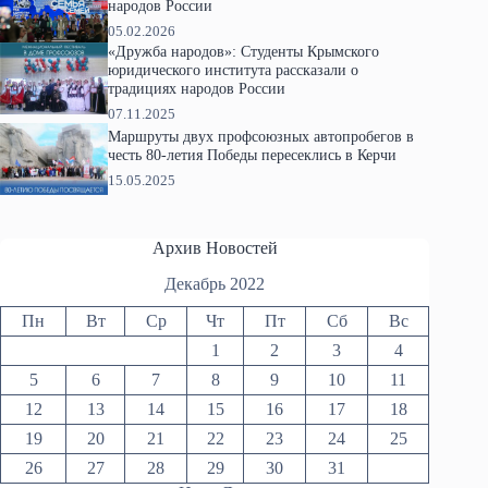
народов России
05.02.2026
«Дружба народов»: Студенты Крымского
юридического института рассказали о
традициях народов России
07.11.2025
Маршруты двух профсоюзных автопробегов в
честь 80-летия Победы пересеклись в Керчи
15.05.2025
Архив Новостей
Декабрь 2022
Пн
Вт
Ср
Чт
Пт
Сб
Вс
1
2
3
4
5
6
7
8
9
10
11
12
13
14
15
16
17
18
19
20
21
22
23
24
25
26
27
28
29
30
31