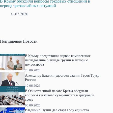
Русская община Крыма и Федерация независимых
Одиссе
профсоюзов Крыма укрепляют сотрудничество
гражда
28.07.2026
1
Популярные Новости
В Крыму представили первое комплексное
исследование о вкладе грузин в историю
полуострова
25.06.2026
Александр Баталин удостоен звания Героя Труда
России
12.06.2026
В Общественной палате Крыма обсудили
вопросы языкового суверенитета в цифровой
среде
05.06.2026
Владимир Путин дал старт Году единства