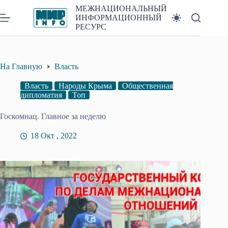
Перейти
МЕЖНАЦИОНАЛЬНЫЙ
к
ИНФОРМАЦИОННЫЙ
сути
РЕСУРС
На Главную
Власть
Власть
Народы Крыма
Общественная
дипломатия
Топ
Госкомнац. Главное за неделю
18 Окт , 2022