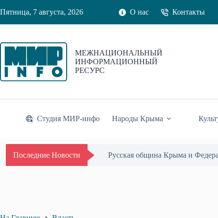
Перейти
Пятница, 7 августа, 2026
О нас
Контакты
к
сути
МЕЖНАЦИОНАЛЬНЫЙ
ИНФОРМАЦИОННЫЙ
РЕСУРС
Студия МИР-инфо
Народы Крыма
Культ
Одиссей Пипия удостоен Почётн
Последние Новости
На Главную
Власть