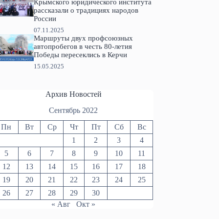
Крымского юридического института
рассказали о традициях народов
России
07.11.2025
Маршруты двух профсоюзных
автопробегов в честь 80-летия
Победы пересеклись в Керчи
15.05.2025
Архив Новостей
Сентябрь 2022
Пн
Вт
Ср
Чт
Пт
Сб
Вс
1
2
3
4
5
6
7
8
9
10
11
12
13
14
15
16
17
18
19
20
21
22
23
24
25
26
27
28
29
30
« Авг
Окт »