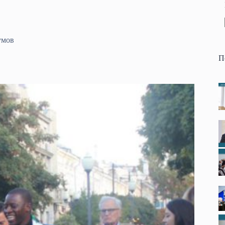
умов
П