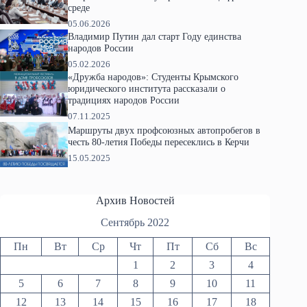
среде
05.06.2026
Владимир Путин дал старт Году единства
народов России
05.02.2026
«Дружба народов»: Студенты Крымского
юридического института рассказали о
традициях народов России
07.11.2025
Маршруты двух профсоюзных автопробегов в
честь 80-летия Победы пересеклись в Керчи
15.05.2025
Архив Новостей
Сентябрь 2022
Пн
Вт
Ср
Чт
Пт
Сб
Вс
1
2
3
4
5
6
7
8
9
10
11
12
13
14
15
16
17
18