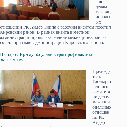
а по
делам
межнац
иональн
ых
отношений РК Айдер Типпа с рабочим визитом посетил
Кировский район. В рамках визита в местной
администрации прошло заседание межнационального
совета при главе администрации Кировского района.
В Старом Крыму обсудили меры профилактики
экстремизма
Председа
тель
Государст
венного
комитета
по делам
межнаци
ональных
отношен
ий РК
Айдер