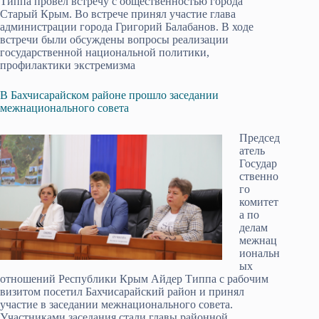
Типпа провел встречу с общественностью города
Старый Крым. Во встрече принял участие глава
администрации города Григорий Балабанов. В ходе
встречи были обсуждены вопросы реализации
государственной национальной политики,
профилактики экстремизма
В Бахчисарайском районе прошло заседании
межнационального совета
Председ
атель
Государ
ственно
го
комитет
а по
делам
межнац
иональн
ых
отношений Республики Крым Айдер Типпа с рабочим
визитом посетил Бахчисарайский район и принял
участие в заседании межнационального совета.
Участниками заседания стали главы районной