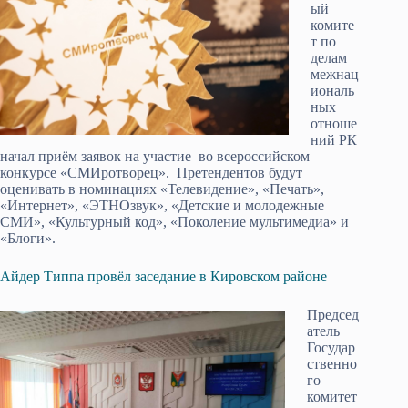
ый
комите
т по
делам
межнац
иональ
ных
отноше
ний РК
начал приём заявок на участие во всероссийском
конкурсе «СМИротворец». Претендентов будут
оценивать в номинациях «Телевидение», «Печать»,
«Интернет», «ЭТНОзвук», «Детские и молодежные
СМИ», «Культурный код», «Поколение мультимедиа» и
«Блоги».
Айдер Типпа провёл заседание в Кировском районе
Председ
атель
Государ
ственно
го
комитет