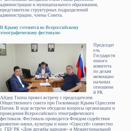
администрации и муниципального образования,
представители структурных подразделений
администрации, члены Совета.
В Крыму готовятся ко Всероссийскому
этнографическому фестивалю
Председат
ель
Государств
енного
комитета
по делам
межнацио
нальных
отношени
й РК
Айдер Типпа провел встречу с председателем
Общественного совета при Госкомнаце Крыма Одиссеем
Пипия. В ходе встречи обсудили вопросы организации и
проведения Всероссийского этнографического
фестиваля. Фестиваль проводится Фондом содействия
развитию науки, культуры и кино «Одиссей» совместно
с ГБУ РК «Дом дружбы народов» и Межрегиональной