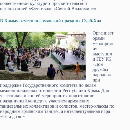
общественной культурно-просветительской
организацией «Фестиваль «Святой Владимир»»
В Крыму отметили армянский праздник Сурб-Хач
Организат
орами
мероприят
ия
выступил
и ГБУ РК
«Дом
дружбы
народов»
при
поддержке Государственного комитета по делам
межнациональных отношений Республики Крым. Для
участников и гостей мероприятия подготовили
праздничный концерт с участием армянских
танцевальных коллективов и солистов, мастер-классы по
народным армянским танцам, а интеллектуальная игра
«От а до ян»