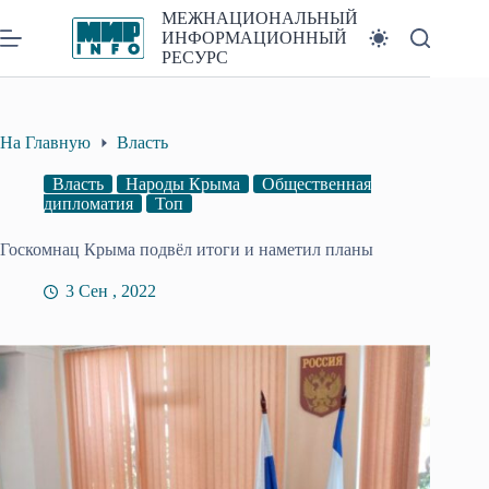
Перейти
МЕЖНАЦИОНАЛЬНЫЙ
к
ИНФОРМАЦИОННЫЙ
сути
РЕСУРС
На Главную
Власть
Власть
Народы Крыма
Общественная
дипломатия
Топ
Госкомнац Крыма подвёл итоги и наметил планы
3 Сен , 2022