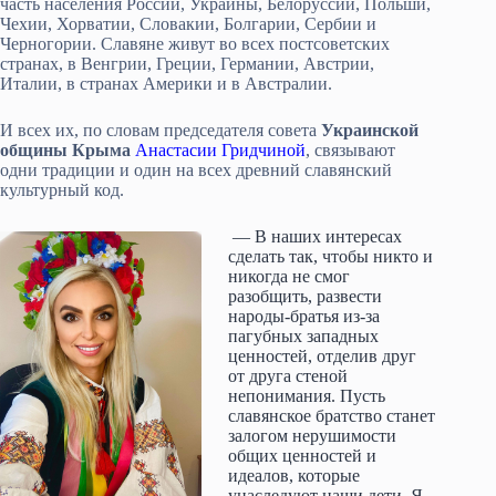
часть населения России, Украины, Белоруссии, Польши,
Чехии, Хорватии, Словакии, Болгарии, Сербии и
Черногории. Славяне живут во всех постсоветских
странах, в Венгрии, Греции, Германии, Австрии,
Италии, в странах Америки и в Австралии.
И всех их, по словам председателя совета
Украинской
общины Крыма
Анастасии Гридчиной
, связывают
одни традиции и один на всех древний славянский
культурный код.
— В наших интересах
сделать так, чтобы никто и
никогда не смог
разобщить, развести
народы-братья из-за
пагубных западных
ценностей, отделив друг
от друга стеной
непонимания. Пусть
славянское братство станет
залогом нерушимости
общих ценностей и
идеалов, которые
унаследуют наши дети. Я