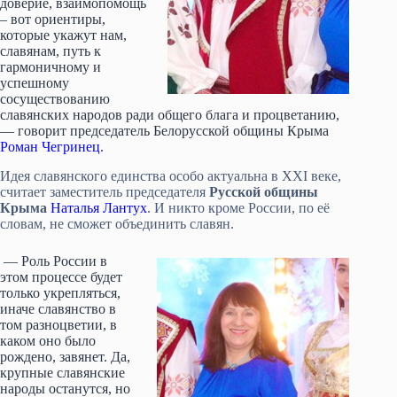
доверие, взаимопомощь
– вот ориентиры,
которые укажут нам,
славянам, путь к
гармоничному и
успешному
сосуществованию
славянских народов ради общего блага и процветанию,
— говорит председатель Белорусской общины Крыма
Роман Чегринец
.
Идея славянского единства особо актуальна в XXI веке,
считает заместитель председателя
Русской общины
Крыма
Наталья Лантух
. И никто кроме России, по её
словам, не сможет объединить славян.
— Роль России в
этом процессе будет
только укрепляться,
иначе славянство в
том разноцветии, в
каком оно было
рождено, завянет. Да,
крупные славянские
народы останутся, но