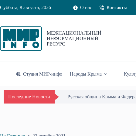
Перейти
Суббота, 8 августа, 2026
О нас
Контакты
к
сути
МЕЖНАЦИОНАЛЬНЫЙ
ИНФОРМАЦИОННЫЙ
РЕСУРС
Студия МИР-инфо
Народы Крыма
Культ
Русская община Крыма и Федер
Последние Новости
На Главную
22 октября 2021