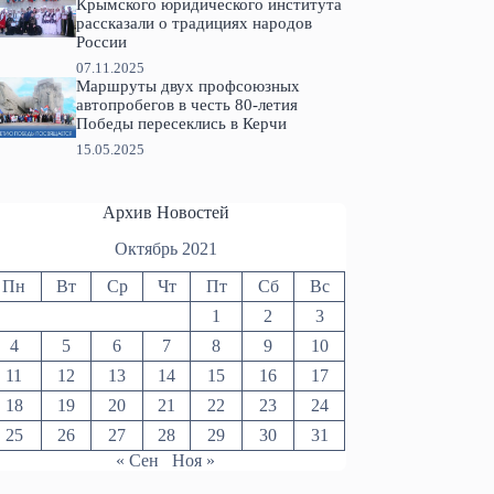
Крымского юридического института
рассказали о традициях народов
России
07.11.2025
Маршруты двух профсоюзных
автопробегов в честь 80-летия
Победы пересеклись в Керчи
15.05.2025
Архив Новостей
Октябрь 2021
Пн
Вт
Ср
Чт
Пт
Сб
Вс
1
2
3
4
5
6
7
8
9
10
11
12
13
14
15
16
17
18
19
20
21
22
23
24
25
26
27
28
29
30
31
« Сен
Ноя »