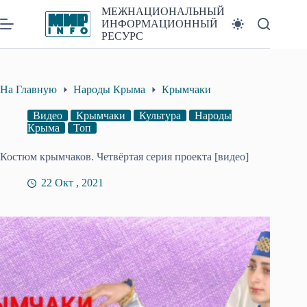
Перейти
МЕЖНАЦИОНАЛЬНЫЙ
к
ИНФОРМАЦИОННЫЙ
сути
РЕСУРС
На Главную
Народы Крыма
Крымчаки
Видео
Крымчаки
Культура
Народы
Крыма
Топ
Костюм крымчаков. Четвёртая серия проекта [видео]
22 Окт , 2021