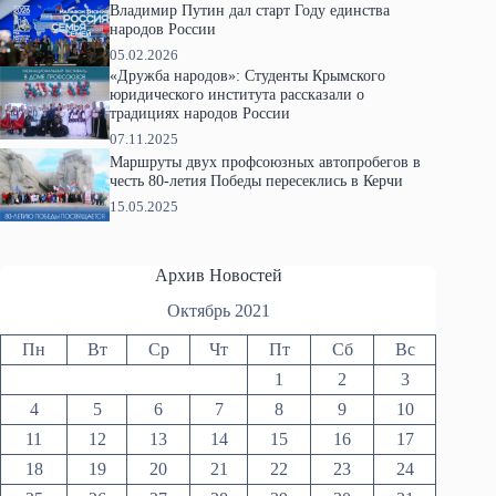
Владимир Путин дал старт Году единства
народов России
05.02.2026
«Дружба народов»: Студенты Крымского
юридического института рассказали о
традициях народов России
07.11.2025
Маршруты двух профсоюзных автопробегов в
честь 80-летия Победы пересеклись в Керчи
15.05.2025
Архив Новостей
Октябрь 2021
Пн
Вт
Ср
Чт
Пт
Сб
Вс
1
2
3
4
5
6
7
8
9
10
11
12
13
14
15
16
17
18
19
20
21
22
23
24