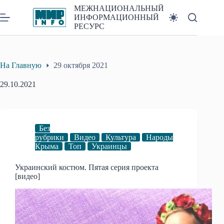
Перейти
МЕЖНАЦИОНАЛЬНЫЙ
к
ИНФОРМАЦИОННЫЙ
сути
РЕСУРС
На Главную
29 октября 2021
29.10.2021
Без
рубрики
Видео
Культура
Народы
Крыма
Топ
Украинцы
Украинский костюм. Пятая серия проекта
[видео]