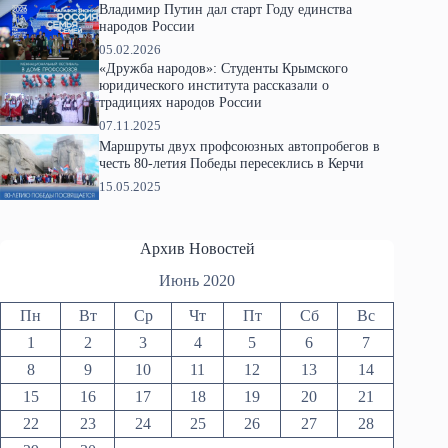
Владимир Путин дал старт Году единства
народов России
05.02.2026
«Дружба народов»: Студенты Крымского
юридического института рассказали о
традициях народов России
07.11.2025
Маршруты двух профсоюзных автопробегов в
честь 80-летия Победы пересеклись в Керчи
15.05.2025
Архив Новостей
Июнь 2020
Пн
Вт
Ср
Чт
Пт
Сб
Вс
1
2
3
4
5
6
7
8
9
10
11
12
13
14
15
16
17
18
19
20
21
22
23
24
25
26
27
28