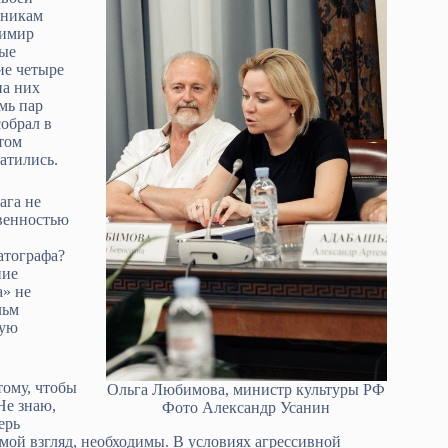
вникам
димир
рые
ие четыре
на них
мь пар
обрал в
том
ратились.
ага не
твенностью
атографа?
ние
а» не
льм
вую
тому, чтобы
Ольга Любимова, министр культуры РФ
Не знаю,
Фото Александр Усанин
ерь
 мой взгляд, необходимы. В условиях агрессивной