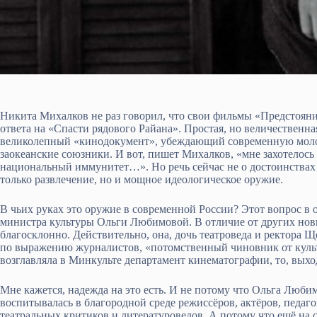
Никита Михалков не раз говорил, что свои фильмы «Предстояни
ответа на «Спасти рядового Райана». Простая, но величественн
великолепный «кинодокумент», убеждающий современную молод
заокеанские союзники. И вот, пишет Михалков, «мне захотелось 
национальный иммунитет…». Но речь сейчас не о достоинствах и 
только развлечение, но и мощное идеологическое оружие.
В чьих руках это оружие в современной России? Этот вопрос в 
министра культуры Ольги Любимовой. В отличие от других нов
благосклонно. Действительно, она, дочь театроведа и ректора
по выражению журналистов, «потомственный чиновник от культу
возглавляла в Минкульте департамент кинематографии, то, выхо
Мне кажется, надежда на это есть. И не потому что Ольга Люби
воспитывалась в благородной среде режиссёров, актёров, педаго
театральных критиков и литературоведов. А потому что ещё на 