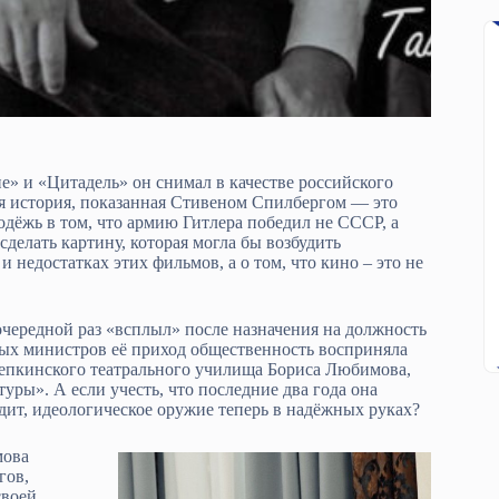
е» и «Цитадель» он снимал в качестве российского
ая история, показанная Стивеном Спилбергом — это
ёжь в том, что армию Гитлера победил не СССР, а
сделать картину, которая могла бы возбудить
недостатках этих фильмов, а о том, что кино – это не
очередной раз «всплыл» после назначения на должность
ых министров её приход общественность восприняла
 Щепкинского театрального училища Бориса Любимова,
ры». А если учесть, что последние два года она
дит, идеологическое оружие теперь в надёжных руках?
мова
гов,
своей