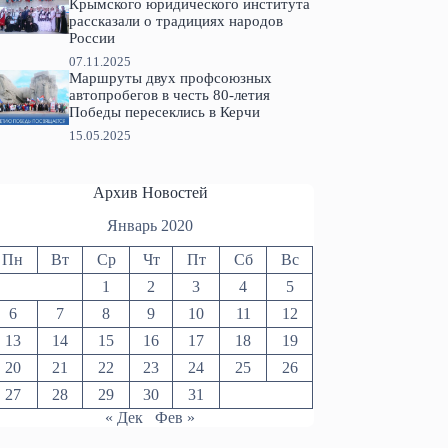
Крымского юридического института
рассказали о традициях народов
России
07.11.2025
Маршруты двух профсоюзных
автопробегов в честь 80-летия
Победы пересеклись в Керчи
15.05.2025
Архив Новостей
Январь 2020
Пн
Вт
Ср
Чт
Пт
Сб
Вс
1
2
3
4
5
6
7
8
9
10
11
12
13
14
15
16
17
18
19
20
21
22
23
24
25
26
27
28
29
30
31
« Дек
Фев »