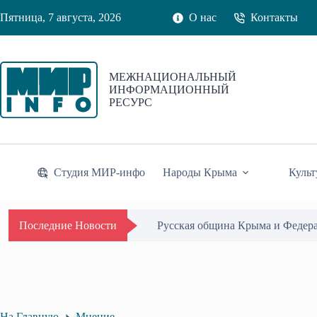
Перейти
Пятница, 7 августа, 2026
О нас
Контакты
к
сути
МЕЖНАЦИОНАЛЬНЫЙ
ИНФОРМАЦИОННЫЙ
РЕСУРС
Студия МИР-инфо
Народы Крыма
Культ
Русская община Крыма и Федер
Последние Новости
На Главную
Мнение