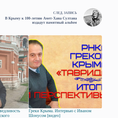
СЛЕД.
ЗАПИСЬ
В Крыму к 100-летию Амет-Хана Султана
издадут памятный альбом
 Крыма. Интервью с Иваном
МИРные беседы с одним из ав
ом [видео]
«крымской идеи» Сергеем Ки