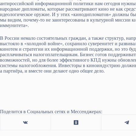
антироссийской информационной политики нам сегодня нужны
народные дипломаты, которые рассматривают кино не как средство
идеологическое оружие. И у этих «кинодипломатов» должны быт
мы видим, почему-то не заинтересованы в культурной миссии 
иммунитета».
В России немало состоятельных граждан, а также структур, нап
выстояло в «холодной войне», сохранило суверенитет и развива
кинотем и стратегии их информационной поддержки, но это буд
расплачиваться налогоплательщикам. Бизнес готов поддерживать
возможностей, но для более эффективного КПД нужны обновлени
системы налогообложения. Инвесторы в киноиндустрию должны з
а партнёра, и вместе они делают одно общее дело.
Поделится в Социальных сетях и Мессенджерах: