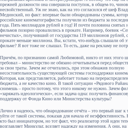
прежней должности она совершила поступок, в общем-то, чино
несвойственный. Уж не знаю, как на это согласился её шеф Вла
Мединский, но факт: впервые были обнародованы суммы, кото
российские кинематографисты получили из бюджета за последн
года. Пять миллиардов рублей в год! И почти половина снятых 
фильмов позорно провалились в прокате. Например, боевик «Се
нечистых», получивший от государства 119 миллионов рублей, с
прокате меньше миллиона. Вы, кстати, что-нибудь слышали об э
фильме? Я вот тоже не слышал. То есть, даже на рекламу не пот
Причём, по признанию самой Любимовой, никто от них этого ш
требовал – министерство не обязано отчитываться перед общес
за свои траты. Зачем же отчитались, при этом обнажив полную
несостоятельность существующей системы господдержки кинем
Которая, как представляется, работает только на перераспределе
бюджета, а не качество кино. В такой ситуации «Рядового Райан
снимешь – просто потому, что этого никому не нужно. Зачем фи
«заряжать идеологически», если задача одна: получить финансо
поддержку от Фонда Кино или Министерства культуры?
Лично я надеюсь, что обнародование отчёта – это первый шаг к 
уйти от такой системы, показав для начала её неэффективность. 
кто был инициатором, но тот факт, что реализатор этой идеи теп
возглавляет Минкульт, вселяет надежду на изменения. А они, на