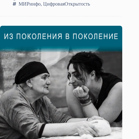
МИРинфо
,
ЦифроваяОткрытость