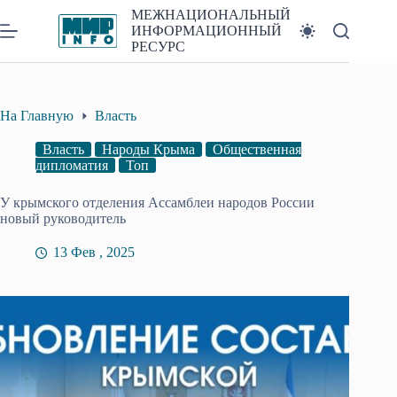
Перейти
МЕЖНАЦИОНАЛЬНЫЙ
к
ИНФОРМАЦИОННЫЙ
сути
РЕСУРС
На Главную
Власть
Власть
Народы Крыма
Общественная
дипломатия
Топ
У крымского отделения Ассамблеи народов России
новый руководитель
13 Фев , 2025