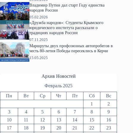
Владимир Путин дал старт Году единства
народов России
05.02.2026
«Дружба народов»: Студенты Крымского
юридического института рассказали о
традициях народов России
07.11.2025
Маршруты двух профсоюзных автопробегов в
честь 80-летия Победы пересеклись в Керчи
15.05.2025
Архив Новостей
Февраль 2025
Пн
Вт
Ср
Чт
Пт
Сб
Вс
1
2
3
4
5
6
7
8
9
10
11
12
13
14
15
16
17
18
19
20
21
22
23