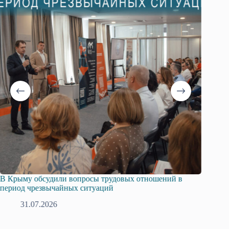
В Крыму обсудили вопросы трудовых отношений в
Русска
период чрезвычайных ситуаций
профсо
31.07.2026
2