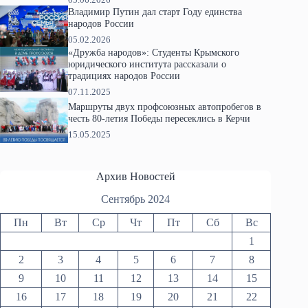
Владимир Путин дал старт Году единства
народов России
05.02.2026
«Дружба народов»: Студенты Крымского
юридического института рассказали о
традициях народов России
07.11.2025
Маршруты двух профсоюзных автопробегов в
честь 80-летия Победы пересеклись в Керчи
15.05.2025
Архив Новостей
Сентябрь 2024
Пн
Вт
Ср
Чт
Пт
Сб
Вс
1
2
3
4
5
6
7
8
9
10
11
12
13
14
15
16
17
18
19
20
21
22