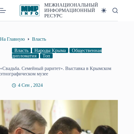
Перейти
МЕЖНАЦИОНАЛЬНЫЙ
к
ИНФОРМАЦИОННЫЙ
сути
РЕСУРС
На Главную
Власть
Власть
Народы Крыма
Общественная
дипломатия
Топ
«Свадьба. Семейный раритет». Выставка в Крымском
этнографическом музее
4 Сен , 2024