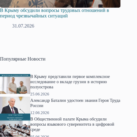
Русская община Крыма и Федерация независимых
Одиссей
профсоюзов Крыма укрепляют сотрудничество
гражда
28.07.2026
1
Популярные Новости
В Крыму представили первое комплексное
исследование о вкладе грузин в историю
полуострова
25.06.2026
Александр Баталин удостоен звания Героя Труда
России
12.06.2026
В Общественной палате Крыма обсудили
вопросы языкового суверенитета в цифровой
среде
05.06.2026