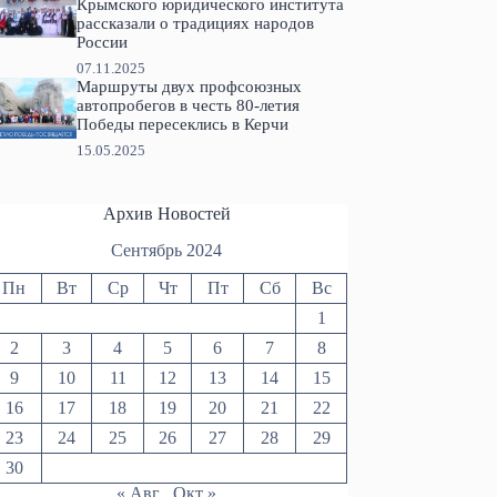
Крымского юридического института
рассказали о традициях народов
России
07.11.2025
Маршруты двух профсоюзных
автопробегов в честь 80-летия
Победы пересеклись в Керчи
15.05.2025
Архив Новостей
Сентябрь 2024
Пн
Вт
Ср
Чт
Пт
Сб
Вс
1
2
3
4
5
6
7
8
9
10
11
12
13
14
15
16
17
18
19
20
21
22
23
24
25
26
27
28
29
30
« Авг
Окт »