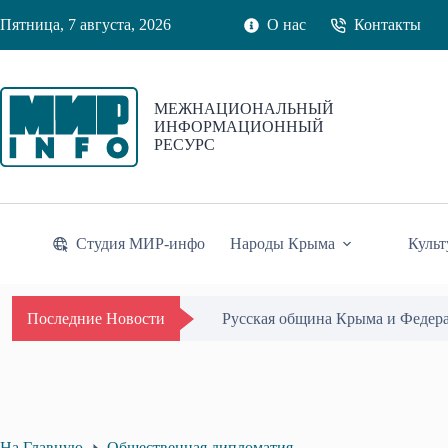
Перейти
Пятница, 7 августа, 2026
О нас
Контакты
к
сути
МЕЖНАЦИОНАЛЬНЫЙ
ИНФОРМАЦИОННЫЙ
РЕСУРС
Студия МИР-инфо
Народы Крыма
Культ
Русская община Крыма и Федер
Последние Новости
На Главную
Общественная дипломатия