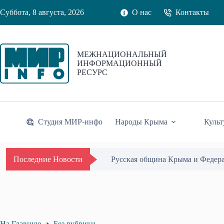
Перейти
Суббота, 8 августа, 2026
О нас
Контакты
к
сути
МЕЖНАЦИОНАЛЬНЫЙ
ИНФОРМАЦИОННЫЙ
РЕСУРС
Студия МИР-инфо
Народы Крыма
Культ
Одиссей Пипия удостоен Почётн
Последние Новости
На Главную
Без рубрики