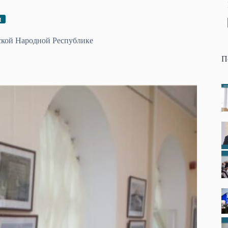
п
ской Народной Республике
П