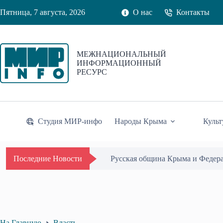
Перейти
Пятница, 7 августа, 2026
О нас
Контакты
к
сути
МЕЖНАЦИОНАЛЬНЫЙ
ИНФОРМАЦИОННЫЙ
РЕСУРС
Студия МИР-инфо
Народы Крыма
Культ
Одиссей Пипия удостоен Почётн
Последние Новости
На Главную
Власть