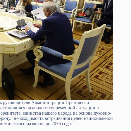
ель руководителя Администрации Президента
становился на анализе современной ситуации в
веренитета, единства нашего народа на основе духовно-
еркнул необходимость встраивания целей национальной
омического развития до 2036 года.