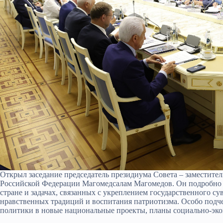
Открыл заседание председатель президиума Совета – заместит
Российской Федерации Магомедсалам Магомедов. Он подробно о
стране и задачах, связанных с укреплением государственного су
нравственных традиций и воспитания патриотизма. Особо подч
политики в новые национальные проекты, планы социально-экон