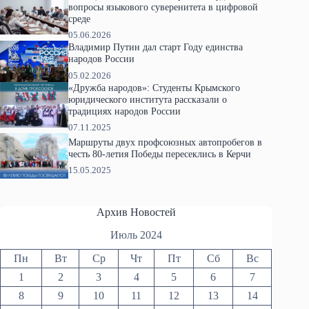
вопросы языкового суверенитета в цифровой
среде
05.06.2026
Владимир Путин дал старт Году единства
народов России
05.02.2026
«Дружба народов»: Студенты Крымского
юридического института рассказали о
традициях народов России
07.11.2025
Маршруты двух профсоюзных автопробегов в
честь 80-летия Победы пересеклись в Керчи
15.05.2025
Архив Новостей
Июль 2024
Пн
Вт
Ср
Чт
Пт
Сб
Вс
1
2
3
4
5
6
7
8
9
10
11
12
13
14