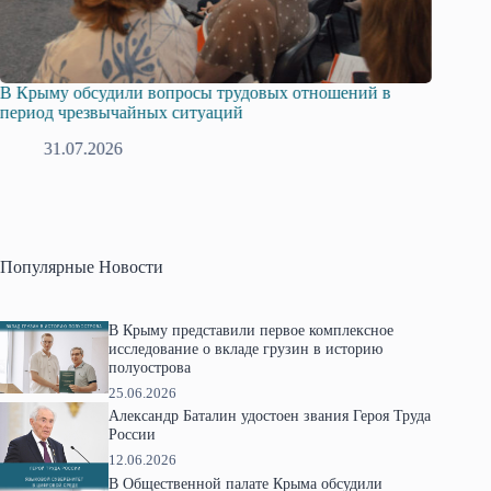
Русская община Крыма и Федерация независимых
Одиссе
профсоюзов Крыма укрепляют сотрудничество
гражда
28.07.2026
1
Популярные Новости
В Крыму представили первое комплексное
исследование о вкладе грузин в историю
полуострова
25.06.2026
Александр Баталин удостоен звания Героя Труда
России
12.06.2026
В Общественной палате Крыма обсудили