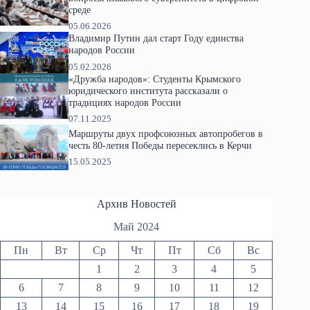
среде
05.06.2026
Владимир Путин дал старт Году единства
народов России
05.02.2026
«Дружба народов»: Студенты Крымского
юридического института рассказали о
традициях народов России
07.11.2025
Маршруты двух профсоюзных автопробегов в
честь 80-летия Победы пересеклись в Керчи
15.05.2025
Архив Новостей
Май 2024
Пн
Вт
Ср
Чт
Пт
Сб
Вс
1
2
3
4
5
6
7
8
9
10
11
12
13
14
15
16
17
18
19