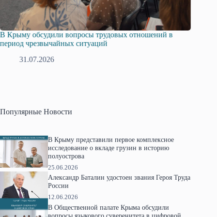
Русская община Крыма и Федерация независимых
Оди
профсоюзов Крыма укрепляют сотрудничество
гра
28.07.2026
Популярные Новости
В Крыму представили первое комплексное
исследование о вкладе грузин в историю
полуострова
25.06.2026
Александр Баталин удостоен звания Героя Труда
России
12.06.2026
В Общественной палате Крыма обсудили
вопросы языкового суверенитета в цифровой