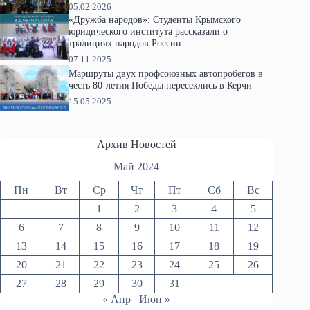
05.02.2026
«Дружба народов»: Студенты Крымского
юридического института рассказали о
традициях народов России
07.11.2025
Маршруты двух профсоюзных автопробегов в
честь 80-летия Победы пересеклись в Керчи
15.05.2025
Архив Новостей
Май 2024
Пн
Вт
Ср
Чт
Пт
Сб
Вс
1
2
3
4
5
6
7
8
9
10
11
12
13
14
15
16
17
18
19
20
21
22
23
24
25
26
27
28
29
30
31
« Апр
Июн »