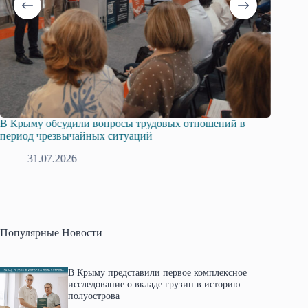
Русская община Крыма и Федерация независимых
Одиссей
профсоюзов Крыма укрепляют сотрудничество
гражда
28.07.2026
1
Популярные Новости
В Крыму представили первое комплексное
исследование о вкладе грузин в историю
полуострова