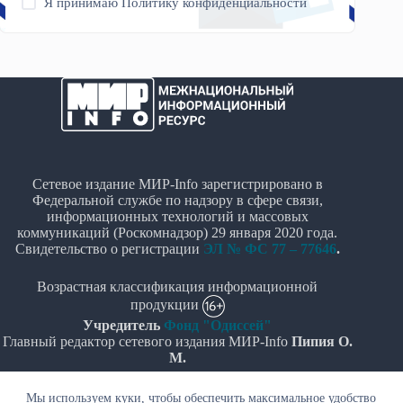
Я принимаю
Политику конфиденциальности
Сетевое издание МИР-Info зарегистрировано в
Федеральной службе по надзору в сфере связи,
информационных технологий и массовых
коммуникаций (Роскомнадзор) 29 января 2020 года.
Свидетельство о регистрации
ЭЛ № ФС 77 – 77646
.
Возрастная классификация информационной
продукции
Учредитель
Фонд "Одиссей"
Главный редактор сетевого издания МИР-Info
Пипия О.
М.
Политика в отношении обработки персональных
Мы используем куки, чтобы обеспечить максимальное удобство