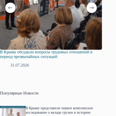
Крыму обсудили вопросы трудовых отношений в
Русская о
риод чрезвычайных ситуаций
профсоюзо
31.07.2026
28.0
Популярные Новости
В Крыму представили первое комплексное
исследование о вкладе грузин в историю