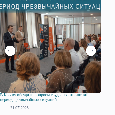
В Крыму обсудили вопросы трудовых отношений в
Русска
период чрезвычайных ситуаций
профсо
31.07.2026
2