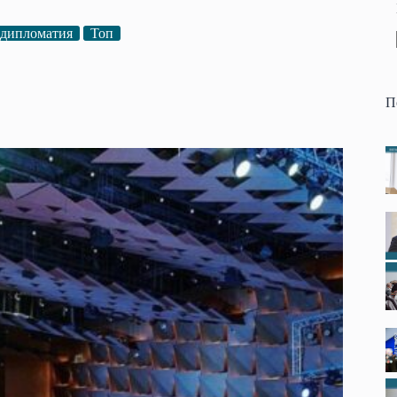
 дипломатия
Топ
П