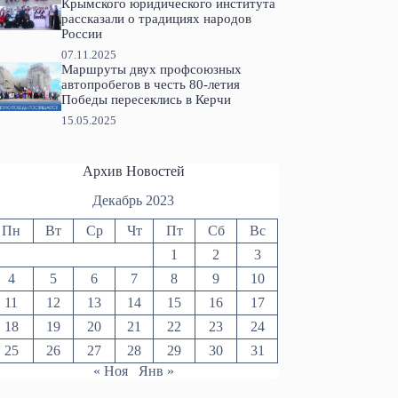
Крымского юридического института
рассказали о традициях народов
России
07.11.2025
Маршруты двух профсоюзных
автопробегов в честь 80-летия
Победы пересеклись в Керчи
15.05.2025
Архив Новостей
Декабрь 2023
Пн
Вт
Ср
Чт
Пт
Сб
Вс
1
2
3
4
5
6
7
8
9
10
11
12
13
14
15
16
17
18
19
20
21
22
23
24
25
26
27
28
29
30
31
« Ноя
Янв »