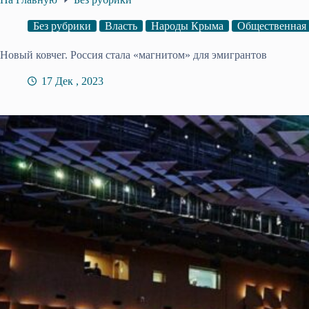
Без рубрики
Власть
Народы Крыма
Общественная
Новый ковчег. Россия стала «магнитом» для эмигрантов
17 Дек , 2023