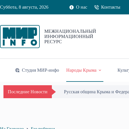
Перейти
Суббота, 8 августа, 2026
О нас
Контакты
к
сути
МЕЖНАЦИОНАЛЬНЫЙ
ИНФОРМАЦИОННЫЙ
РЕСУРС
Студия МИР-инфо
Народы Крыма
Культ
Одиссей Пипия удостоен Почётн
Последние Новости
На Главную
Без рубрики