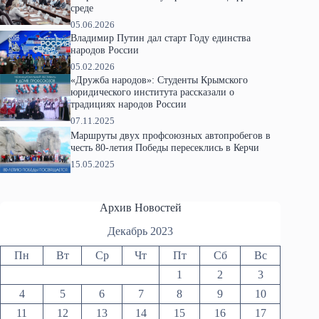
среде
05.06.2026
Владимир Путин дал старт Году единства
народов России
05.02.2026
«Дружба народов»: Студенты Крымского
юридического института рассказали о
традициях народов России
07.11.2025
Маршруты двух профсоюзных автопробегов в
честь 80-летия Победы пересеклись в Керчи
15.05.2025
Архив Новостей
Декабрь 2023
Пн
Вт
Ср
Чт
Пт
Сб
Вс
1
2
3
4
5
6
7
8
9
10
11
12
13
14
15
16
17