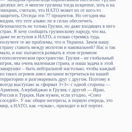
десятки лет, и многие грузины тогда искренне, хоть и на
эмоциях, считали, что НАТО может их от кого-то
защитить. Отсюда эти 77 процентов. Но сегодня мы
видим, что этот альянс не в силах обеспечить
безопасность не только Грузии, но даже входящих в него
стран. Я хочу сообщить грузинскому народу, что вы,
даже не вступив в НАТО, а только стремясь туда,
получите те же проблемы, что и Украина. Зачем нашу
страну ставить между молотом и наковальней? Нас и так
мало, и нас пытаются размыть в этом огромном
геополитическом пространстве. Грузия – не глобальный
игрок, мы очень маленькая страна, и наша задача в этой
заварушке – быть нейтральной настолько, чтобы каждый
из таких игроков имел желание встречаться на нашей
территории и разговаривать друг с другом. Поэтому я
всегда выступаю за «формат 3+3»: с одной стороны —
Армения, Азербайджан и Грузия, с другой — Иран,
Россия и Турция. Нам нужен, если угодно, «Союз
соседей». У нас общие интересы, в первую очередь, это
мир, а НАТО, как «чужак», приходит и всё портит.