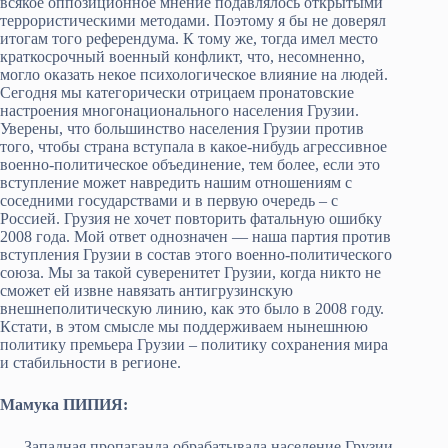
всякое оппозиционное мнение подавлялось открытыми
террористическими методами. Поэтому я бы не доверял
итогам того референдума. К тому же, тогда имел место
краткосрочный военный конфликт, что, несомненно,
могло оказать некое психологическое влияние на людей.
Сегодня мы категорически отрицаем пронатовские
настроения многонационального населения Грузии.
Уверены, что большинство населения Грузии против
того, чтобы страна вступала в какое-нибудь агрессивное
военно-политическое объединение, тем более, если это
вступление может навредить нашим отношениям с
соседними государствами и в первую очередь – с
Россией. Грузия не хочет повторить фатальную ошибку
2008 года. Мой ответ однозначен — наша партия против
вступления Грузии в состав этого военно-политического
союза. Мы за такой суверенитет Грузии, когда никто не
сможет ей извне навязать антигрузинскую
внешнеполитическую линию, как это было в 2008 году.
Кстати, в этом смысле мы поддерживаем нынешнюю
политику премьера Грузии – политику сохранения мира
и стабильности в регионе.
Мамука ПИПИЯ:
— Западная пропаганда обрабатывала население Грузии