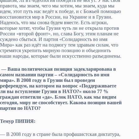
фашизм, ЛГБТ-идеология победить не могут. У нас своя
правота, мы знаем, чего мы хотим, мы знаем, куда мы
идем, этот путь нас ведёт к победе, и с Божьей помощью
восстановится мир в России, на Украине и в Грузии.
Надеюсь, что мы снова будем вместе. Есть игроки,
которые хотят, чтобы Грузия чуть ли не открыла против
России «второй фронт», но, слава Богу, этим планам не
суждено сбыться. И партия «Солидарность во имя
Мира» как раз идёт на подмогу тем здравым силам, что
стремятся укрепить мирную позицию и объединить
наши народы, которые были искусственно разъединены.
— Ваша политическая позиция задекларирована в
самом названии партии – «Солидарность во имя
мира». В 2008 году в Грузии был проведен
референдум, на котором на вопрос «Поддерживаете
ли вы вступление Грузии в НАТО?» около 77 %
граждан ответили «да». Блок НАТО, как мы видим
сегодня, миру не способствует. Какова позиция вашей
партии по НАТО?
Темур ПИПИЯ:
— В 2008 году в стране была профашистская диктатура,