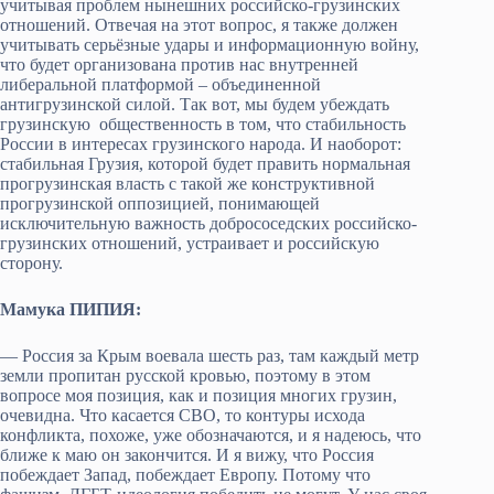
учитывая проблем нынешних российско-грузинских
отношений. Отвечая на этот вопрос, я также должен
учитывать серьёзные удары и информационную войну,
что будет организована против нас внутренней
либеральной платформой – объединенной
антигрузинской силой. Так вот, мы будем убеждать
грузинскую общественность в том, что стабильность
России в интересах грузинского народа. И наоборот:
стабильная Грузия, которой будет править нормальная
прогрузинская власть с такой же конструктивной
прогрузинской оппозицией, понимающей
исключительную важность добрососедских российско-
грузинских отношений, устраивает и российскую
сторону.
Мамука ПИПИЯ:
— Россия за Крым воевала шесть раз, там каждый метр
земли пропитан русской кровью, поэтому в этом
вопросе моя позиция, как и позиция многих грузин,
очевидна. Что касается СВО, то контуры исхода
конфликта, похоже, уже обозначаются, и я надеюсь, что
ближе к маю он закончится. И я вижу, что Россия
побеждает Запад, побеждает Европу. Потому что