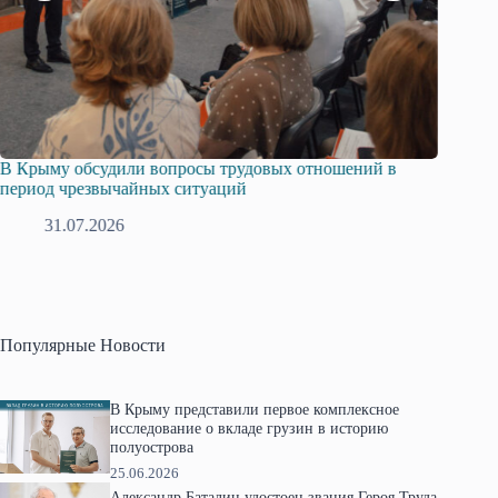
В Крыму обсудили вопросы трудовых отношений в
Русска
период чрезвычайных ситуаций
профсо
31.07.2026
2
Популярные Новости
В Крыму представили первое комплексное
исследование о вкладе грузин в историю
полуострова
25.06.2026
Александр Баталин удостоен звания Героя Труда