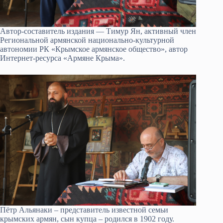
Автор-составитель издания — Тимур Ян, активный член
Региональной армянской национально-культурной
автономии РК «Крымское армянское общество», автор
Интернет-ресурса «Армяне Крыма».
Пётр Альянаки – представитель известной семьи
крымских армян, сын купца – родился в 1902 году.