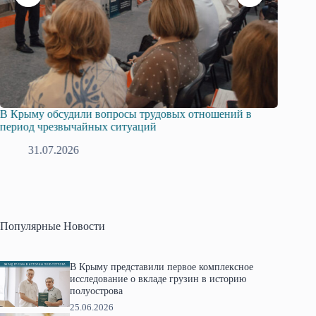
Русская община Крыма и Федерация независимых
Оди
профсоюзов Крыма укрепляют сотрудничество
гра
28.07.2026
Популярные Новости
В Крыму представили первое комплексное
исследование о вкладе грузин в историю
полуострова
25.06.2026