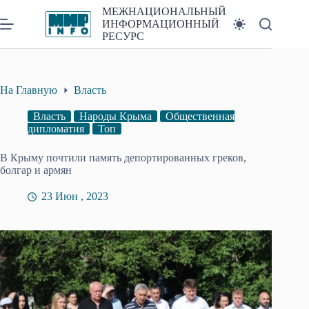
Перейти
МЕЖНАЦИОНАЛЬНЫЙ
к
ИНФОРМАЦИОННЫЙ
сути
РЕСУРС
На Главную
Власть
Власть
Народы Крыма
Общественная
дипломатия
Топ
В Крыму почтили память депортированных греков,
болгар и армян
23 Июн , 2023