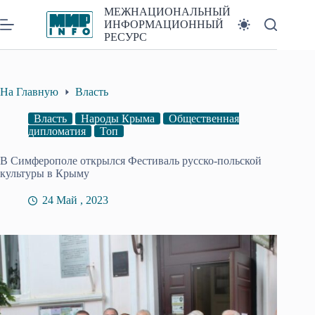
Перейти
МЕЖНАЦИОНАЛЬНЫЙ
к
ИНФОРМАЦИОННЫЙ
сути
РЕСУРС
На Главную
Власть
Власть
Народы Крыма
Общественная
дипломатия
Топ
В Симферополе открылся Фестиваль русско-польской
культуры в Крыму
24 Май , 2023