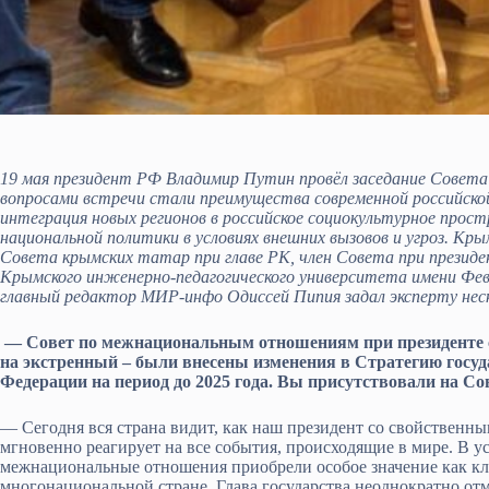
19 мая президент РФ Владимир Путин провёл заседание Сове
вопросами встречи стали преимущества современной российско
интеграция новых регионов в российское социокультурное прос
национальной политики в условиях внешних вызовов и угроз. Кр
Совета крымских татар при главе РК, член Совета при прези
Крымского инженерно-педагогического университета имени Февз
главный редактор МИР-инфо Одиссей Пипия задал эксперту неск
— Совет по межнациональным отношениям при президенте со
на экстренный – были внесены изменения в Стратегию госу
Федерации на период до 2025 года. Вы присутствовали на Сов
— Сегодня вся страна видит, как наш президент со свойственн
мгновенно реагирует на все события, происходящие в мире. В у
межнациональные отношения приобрели особое значение как кл
многонациональной стране. Глава государства неоднократно о