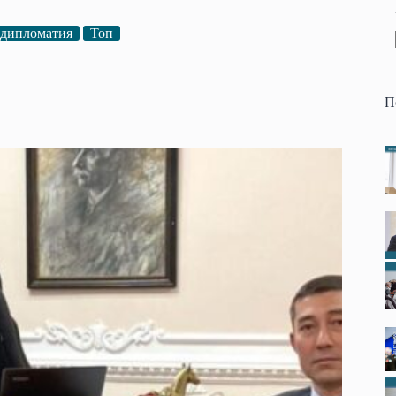
 дипломатия
Топ
П