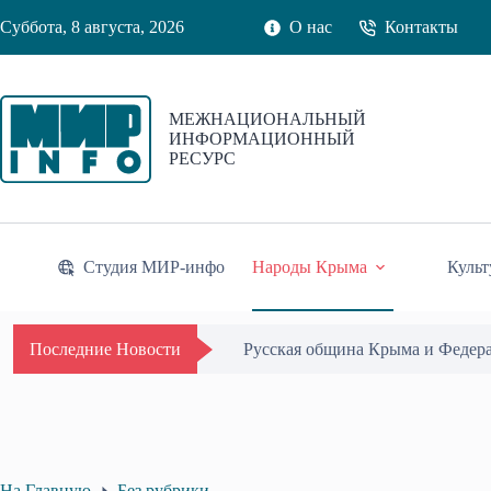
Перейти
Суббота, 8 августа, 2026
О нас
Контакты
к
сути
МЕЖНАЦИОНАЛЬНЫЙ
ИНФОРМАЦИОННЫЙ
РЕСУРС
Студия МИР-инфо
Народы Крыма
Культ
Русская община Крыма и Федер
Последние Новости
На Главную
Без рубрики