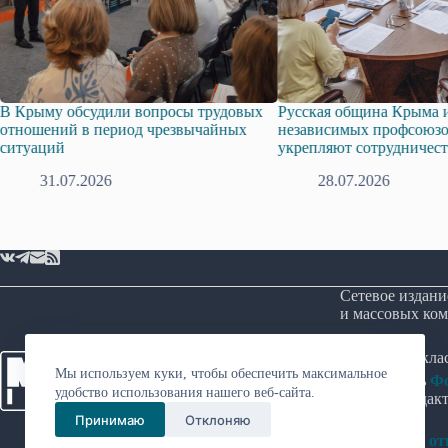
трудовых
Русская община Крыма и Федерация
Одиссей Пипи
чайных
независимых профсоюзов Крыма
знака «За гра
укрепляют сотрудничество
17.07.20
28.07.2026
Сетевое издани
и массовых ком
Возрастная кл
Мы используем куки, чтобы обеспечить максимальное
Учредитель
Фо
удобство использования нашего веб-сайта.
Главный редакт
Принимаю
Отклоняю
Политика в о