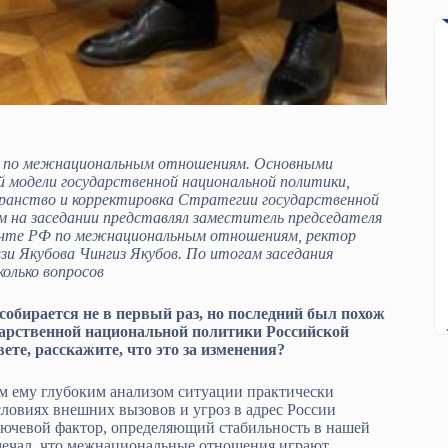
та по межнациональным отношениям. Основными
й модели государственной национальной политики,
транство и корректировка Стратегии государственной
ым на заседании представлял заместитель председателя
денте РФ по межнациональным отношениям, ректор
и Якубова Чингиз Якубов. По итогам заседания
олько вопросов
бирается не в первый раз, но последний был похож
дарственной национальной политики Российской
ете, расскажите, что это за изменения?
ым ему глубоким анализом ситуации практически
словиях внешних вызовов и угроз в адрес России
ючевой фактор, определяющий стабильность в нашей
тмечал, что межнациональные отношения играют