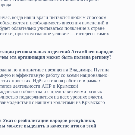
арода.
сейчас, когда наши враги пытаются любым способом
 объясняется и необходимость внесения изменений в
удет обязательно учитываться появление в стране
итики, при этом главное условие — интересы самих
низации региональных отделений Ассамблеи народов
 чем эта организация может быть полезна региону?
оздана по инициативе президента Владимира Путина.
емную и эффективную работу со всеми национально-
тих проектах. Идёт активная работа и в рамках
 этапов деятельности АНР и Крымской
жданского общества и с представителями разных
лностью поддерживаться на всех уровнях власти,
взаимодействия с нашими коллегами из Крымского
а Указ о реабилитации народов республики,
вы можете выделить в качестве итогов этой