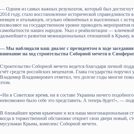
— Одним из самых важных результатов, который был достигнут 
2014 году, стало восстановление исторической справедливости в
немцев и итальянцев, огульно обвинённых и выселенных с ист
позволяют на государственном уровне проводить мероприятия п
самобытности наших народов. Указ о реабилитации — ключево
дальнейшего развития межнациональных отношений в Крыму, ко
— Мы наблюдали ваш диалог с президентом в ходе заседани
внимание на ход строительства Соборной мечети в Симфероп
Строительство Соборной мечети ведется благодаря личной подд
счёт средств российских меценатов. Глава государства поручил
Владимир Владимирович отметил, что долгие годы многие поко
этом.
«Ни в Советское время, ни в составе Украины ничего подобного
невозможно было себе это представить. А теперь будет!», — под
В ближайшее время крымчане и вся наша многонациональная стр
когда в торжественной обстановке откроет свои двери новый, с
мусульман Крыма, комплекс Соборной мечети.