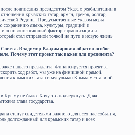
после подписания президентом Указа о реабилитации в
 отношении крымских татар, армян, греков, болгар,
орической Родины. Предусмотренные Указом меры
о сохранению языка, культуры, традиций и
й и основополагающий фактор гармонизации и
торый стал отправной точкой на пути в новую жизнь.
я Совета. Владимир Владимирович обратил особое
оле. Почему этот проект так важен для президента?
ержке нашего президента. Финансируется проект за
 ускорить ход работ, мы уже на финишной прямой.
ления крымских татар и мусульман Крыма мечтали об
 в Крыму не было. Хочу это подчеркнуть. Даже
ытожил глава государства.
ана станут свидетелями важного для всех нас события,
толь долгожданный для крымских татар и всех