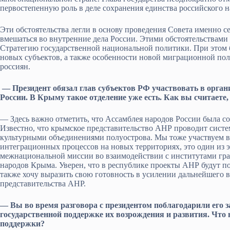
первостепенную роль в деле сохранения единства российского н
Эти обстоятельства легли в основу проведения Совета именно 
вмешаться во внутренние дела России. Этими обстоятельствами
Стратегию государственной национальной политики. При этом б
новых субъектов, а также особенности новой миграционной пол
россиян.
— Президент обязал глав субъектов РФ участвовать в орга
России. В Крыму такое отделение уже есть. Как вы считаете,
— Здесь важно отметить, что Ассамблея народов России была с
Известно, что крымское представительство АНР проводит сист
культурными объединениями полуострова. Мы тоже участвуем в э
интеграционных процессов на новых территориях, это один из
межнациональной миссии во взаимодействии с институтами гра
народов Крыма. Уверен, что в республике проекты АНР будут по
также хочу выразить свою готовность в усилении дальнейшего 
представительства АНР.
— Вы во время разговора с президентом поблагодарили его з
государственной поддержке их возрождения и развития. Что 
поддержки?