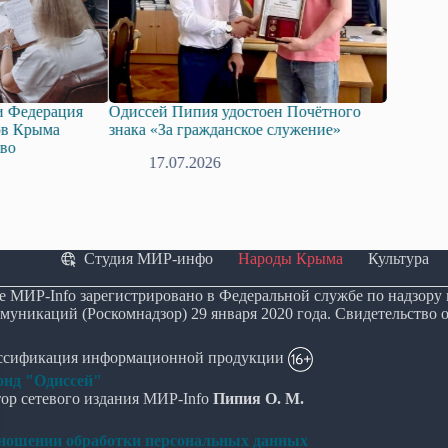
я удостоен Почётного
Госдума приняла в первом чтении
жданское служение»
законопроект о поддержке развития
технологий искусственного интеллект
26
08.07.2026
Студия МИР-инфо
Народы Крыма
Культура
е МИР-Info зарегистрировано в Федеральной службе по надзору
муникаций (Роскомнадзор) 29 января 2020 года. Свидетельство 
ассификация информационной продукции
нд "Одиссей"
ор сетевого издания МИР-Info
Пипия О. М.
тношении обработки персональных данных