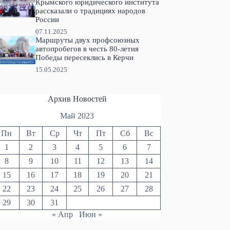
Крымского юридического института
рассказали о традициях народов
России
07.11.2025
Маршруты двух профсоюзных
автопробегов в честь 80-летия
Победы пересеклись в Керчи
15.05.2025
Архив Новостей
Май 2023
Пн
Вт
Ср
Чт
Пт
Сб
Вс
1
2
3
4
5
6
7
8
9
10
11
12
13
14
15
16
17
18
19
20
21
22
23
24
25
26
27
28
29
30
31
« Апр
Июн »