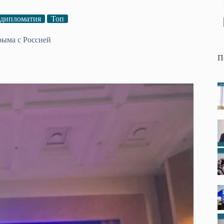
 дипломатия
Топ
ыма с Россией
П