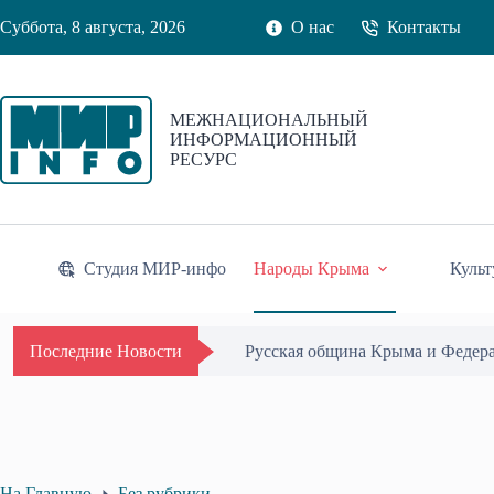
Перейти
Суббота, 8 августа, 2026
О нас
Контакты
к
сути
МЕЖНАЦИОНАЛЬНЫЙ
ИНФОРМАЦИОННЫЙ
РЕСУРС
Студия МИР-инфо
Народы Крыма
Культ
Одиссей Пипия удостоен Почётн
Последние Новости
На Главную
Без рубрики