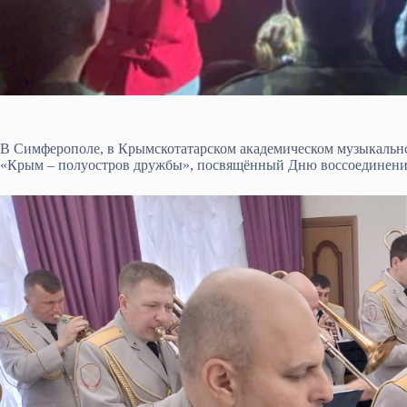
В Симферополе, в Крымскотатарском академическом музыкально
«Крым – полуостров дружбы», посвящённый Дню воссоединени