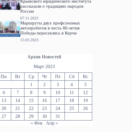
Крымского юридического института
рассказали о традициях народов
России
07.11.2025
Маршруты двух профсоюзных
автопробегов в честь 80-летия
Победы пересеклись в Керчи
15.05.2025
Архив Новостей
Март 2023
Пн
Вт
Ср
Чт
Пт
Сб
Вс
1
2
3
4
5
6
7
8
9
10
11
12
13
14
15
16
17
18
19
20
21
22
23
24
25
26
27
28
29
30
31
« Фев
Апр »