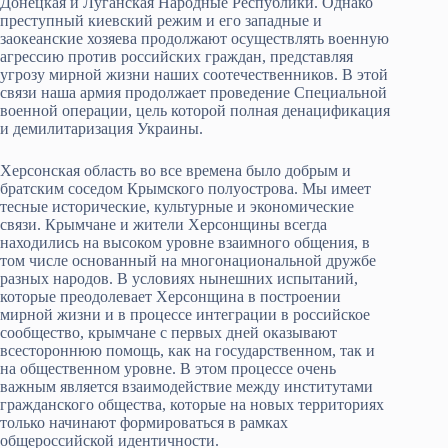
Донецкая и Луганская Народные Республики. Однако
преступный киевский режим и его западные и
заокеанские хозяева продолжают осуществлять военную
агрессию против российских граждан, представляя
угрозу мирной жизни наших соотечественников. В этой
связи наша армия продолжает проведение Специальной
военной операции, цель которой полная денацификация
и демилитаризация Украины.
Херсонская область во все времена было добрым и
братским соседом Крымского полуострова. Мы имеет
тесные исторические, культурные и экономические
связи. Крымчане и жители Херсонщины всегда
находились на высоком уровне взаимного общения, в
том числе основанный на многонациональной дружбе
разных народов. В условиях нынешних испытаний,
которые преодолевает Херсонщина в построении
мирной жизни и в процессе интеграции в российское
сообщество, крымчане с первых дней оказывают
всестороннюю помощь, как на государственном, так и
на общественном уровне. В этом процессе очень
важным является взаимодействие между институтами
гражданского общества, которые на новых территориях
только начинают формироваться в рамках
общероссийской идентичности.