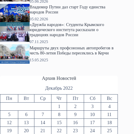
05.06.2026
Владимир Путин дал старт Году единства
народов России
05.02.2026
«Дружба народов»: Студенты Крымского
юридического института рассказали о
традициях народов России
07.11.2025
Маршруты двух профсоюзных автопробегов в
честь 80-летия Победы пересеклись в Керчи
15.05.2025
Архив Новостей
Декабрь 2022
Пн
Вт
Ср
Чт
Пт
Сб
Вс
1
2
3
4
5
6
7
8
9
10
11
12
13
14
15
16
17
18
19
20
21
22
23
24
25