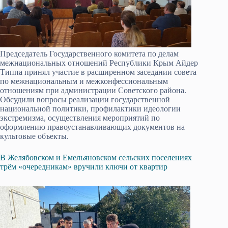
Председатель Государственного комитета по делам
межнациональных отношений Республики Крым Айдер
Типпа принял участие в расширенном заседании совета
по межнациональным и межконфессиональным
отношениям при администрации Советского района.
Обс­удили вопросы реализ­ации государственной
национальной полити­ки, профилактики иде­ологии
экстремизма, осуществ­ления мероприятий по
оформлению правоуст­анавливающих докумен­тов на
культовые объ­екты.
В Желябовском и Емельяновском сельских поселениях
трём «очередникам» вручили ключи от квартир