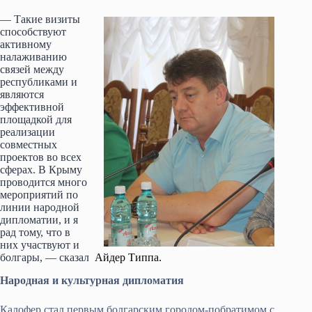
— Такие визиты
способствуют
активному
налаживанию
связей между
республиками и
являются
эффективной
площадкой для
реализации
совместных
проектов во всех
сферах. В Крыму
проводится много
мероприятий по
линии народной
дипломатии, и я
рад тому, что в
них участвуют и
болгары, — сказал
Айдер Типпа.
Народная и культурная дипломатия
Калофер стал первым болгарским городом-побратимом с