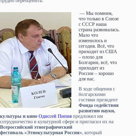
трудно переоценить:
— Мы помним,
что только в Союзе
с СССР наша
страна развивалась.
Мало что
изменилось и
сегодня. Всё, что
приходит из США
– плохо для
Болгарии, всё, что
приходит из
России – хорошо
для нас.
В ходе общения с
болгарскими
гостями президент
Фонда содействия
развитию науки,
культуры и кино
Одиссей Пипия
предложил им
сотрудничество в культурной сфере и пригласил их на
Всероссийский этнографический
фестиваль «Этнокультурная Россия»
, который