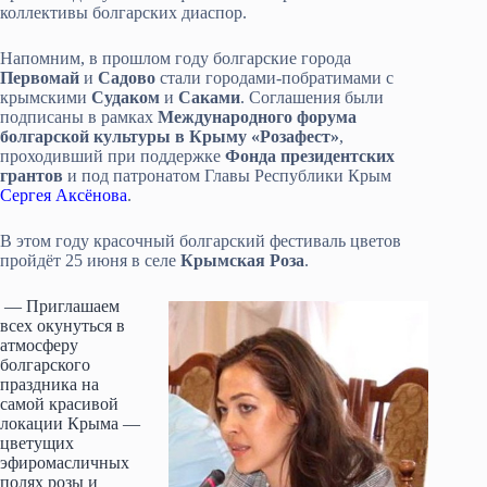
коллективы болгарских диаспор.
Напомним, в прошлом году болгарские города
Первомай
и
Садово
стали городами-побратимами с
крымскими
Судаком
и
Саками
. Соглашения были
подписаны в рамках
Международного форума
болгарской культуры в Крыму «Розафест»
,
проходивший при поддержке
Фонда президентских
грантов
и под патронатом Главы Республики Крым
Сергея Аксёнова
.
В этом году красочный болгарский фестиваль цветов
пройдёт 25 июня в селе
Крымская Роза
.
— Приглашаем
всех окунуться в
атмосферу
болгарского
праздника на
самой красивой
локации Крыма —
цветущих
эфиромасличных
полях розы и