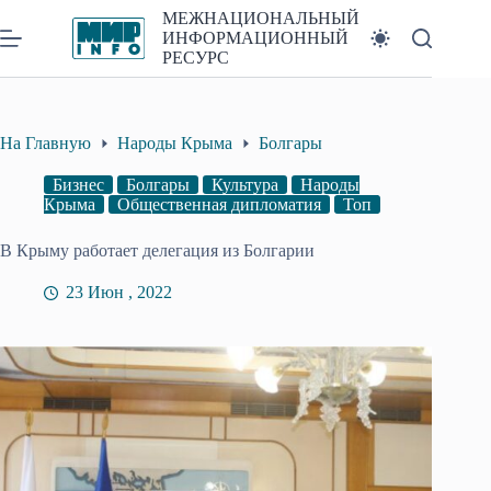
Перейти
МЕЖНАЦИОНАЛЬНЫЙ
к
ИНФОРМАЦИОННЫЙ
сути
РЕСУРС
На Главную
Народы Крыма
Болгары
Бизнес
Болгары
Культура
Народы
Крыма
Общественная дипломатия
Топ
В Крыму работает делегация из Болгарии
23 Июн , 2022