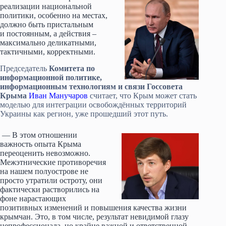
реализации национальной
политики, особенно на местах,
должно быть пристальным
и постоянным, а действия –
максимально деликатными,
тактичными, корректными.
Председатель
Комитета по
информационной политике,
информационным технологиям и связи Госсовета
Крыма
Иван Манучаров
считает, что Крым может стать
моделью для интеграции освобождённых территорий
Украины как регион, уже прошедший этот путь.
— В этом отношении
важность опыта Крыма
переоценить невозможно.
Межэтнические противоречия
на нашем полуострове не
просто утратили остроту, они
фактически растворились на
фоне нарастающих
позитивных изменений и повышения качества жизни
крымчан. Это, в том числе, результат невидимой глазу
непрофессионала, но крайне важной и ответственной