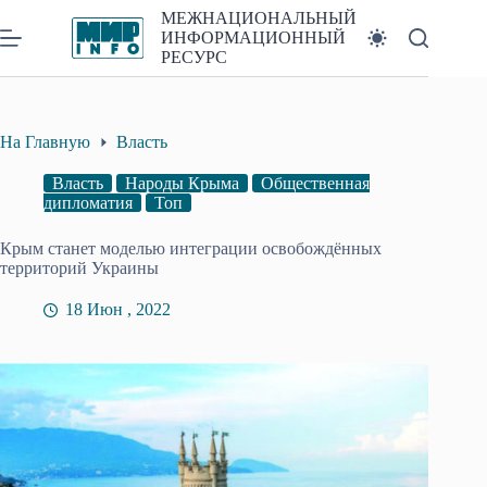
Перейти
МЕЖНАЦИОНАЛЬНЫЙ
к
ИНФОРМАЦИОННЫЙ
сути
РЕСУРС
На Главную
Власть
Власть
Народы Крыма
Общественная
дипломатия
Топ
Крым станет моделью интеграции освобождённых
территорий Украины
18 Июн , 2022