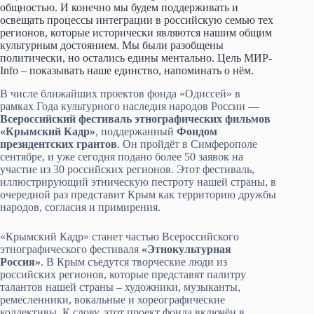
общностью. И конечно мы будем поддерживать и
освещать процессы интеграции в российскую семью тех
регионов, которые исторически являются нашим общим
культурным достоянием. Мы были разобщены
политически, но остались едины ментально. Цель МИР-
Info – показывать наше единство, напоминать о нём.
В числе ближайших проектов фонда «Одиссей» в
рамках Года культурного наследия народов России —
Всероссийский фестиваль этнографических фильмов
«Крымский Кадр»
, поддержанный
Фондом
президентских грантов
. Он пройдёт в Симферополе
сентябре, и уже сегодня подано более 50 заявок на
участие из 30 российских регионов. Этот фестиваль,
иллюстрирующий этническую пестроту нашей страны, в
очередной раз представит Крым как территорию дружбы
народов, согласия и примирения.
«Крымский Кадр» станет частью Всероссийского
этнографического фестиваля
«Этнокультурная
Россия»
. В Крым съедутся творческие люди из
российских регионов, которые представят палитру
талантов нашей страны – художники, музыканты,
ремесленники, вокальные и хореографические
коллективы. К слову, этот проект фонда включён в