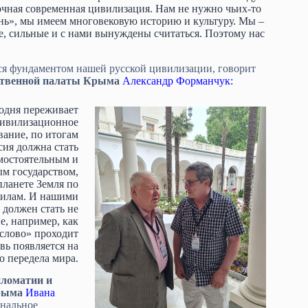
очная современная цивилизация. Нам не нужно чьих-то
нь», мы имеем многовековую историю и культуру. Мы –
е, сильные и с нами вынуждены считаться. Поэтому нас
ся фундаментом нашей русской цивилизации, говорит
твенной палаты
Крыма
Александр Форманчук:
одня переживает
ивилизационное
ание, по итогам
сия должна стать
мостоятельным и
м государством,
ланете Земля по
вилам. И нашими
 должен стать не
е, например, как
 слово» проходит
вь появляется на
о передела мира.
пломатии и
рыма
Ивана
ональное