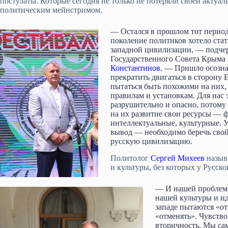
постулаты. Которые сегодня не только не потеряли своей актуал
политическим мейнстримом.
— Остался в прошлом тот период
поколение политиков хотело стат
западной цивилизации, — подче
Государственного Совета Крыма
Константинов
. — Пришло осозна
прекратить двигаться в сторону 
пытаться быть похожими на них, 
правилам и установкам. Для нас 
разрушительно и опасно, потому
на их развитие свои ресурсы — 
интеллектуальные, культурные. У
вывод — необходимо беречь свой
русскую цивилизацию.
Политолог
Сергей Михеев
назыв
и культуры, без которых у Русско
— И нашей проблемой
нашей культуры и ид
западе пытаются «от
«отменять». Чувств
вторичность. Мы са