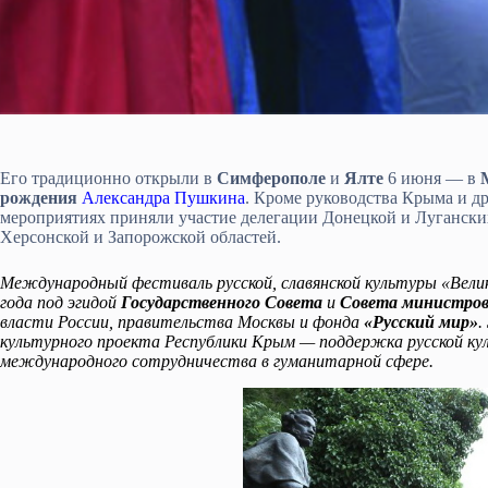
Его традиционно открыли в
Симферополе
и
Ялте
6 июня — в
М
рождения
Александра Пушкина
. Кроме руководства Крыма и д
мероприятиях приняли участие делегации Донецкой и Лугански
Херсонской и Запорожской областей.
Международный фестиваль русской, славянской культуры «Велик
года под эгидой
Государственного Совета
и
Совета министро
власти России, правительства Москвы и фонда
«Русский мир»
.
культурного проекта Республики Крым — поддержка русской куль
международного сотрудничества в гуманитарной сфере.