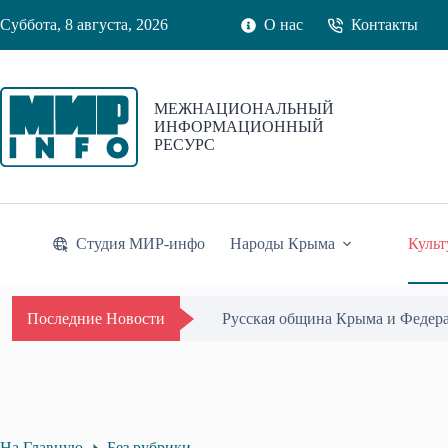
Перейти
Суббота, 8 августа, 2026
О нас
Контакты
к
сути
МЕЖНАЦИОНАЛЬНЫЙ
ИНФОРМАЦИОННЫЙ
РЕСУРС
Студия МИР-инфо
Народы Крыма
Культ
Одиссей Пипия удостоен Почётн
Последние Новости
На Главную
Без рубрики