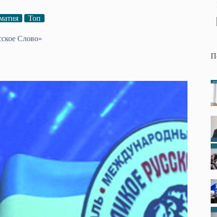
матия
Топ
ское Слово»
П