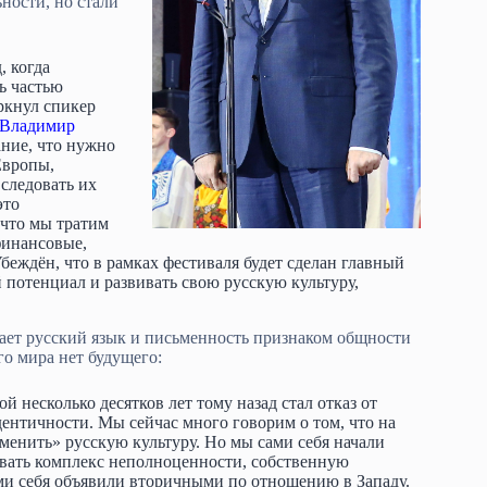
ьности, но стали
, когда
ь частью
ркнул спикер
Владимир
ние, что нужно
Европы,
следовать их
это
 что мы тратим
финансовые,
беждён, что в рамках фестиваля будет сделан главный
 потенциал и развивать свою русскую культуру,
ает русский язык и письменность признаком общности
го мира нет будущего:
 несколько десятков лет тому назад стал отказ от
ентичности. Мы сейчас много говорим о том, что на
менить» русскую культуру. Но мы сами себя начали
овать комплекс неполноценности, собственную
ми себя объявили вторичными по отношению в Западу.