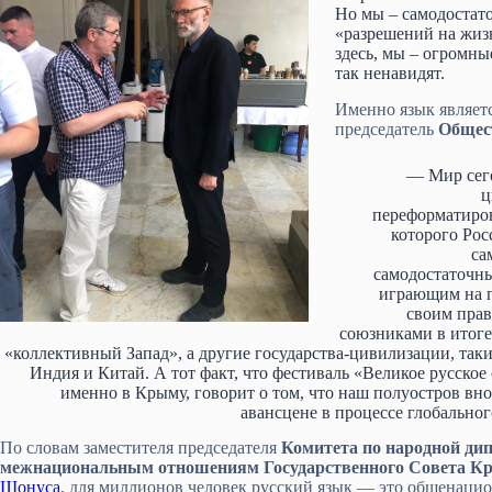
Но мы – самодостат
«разрешений на жиз
здесь, мы – огромны
так ненавидят.
Именно язык являет
председатель
Общес
— Мир сег
ц
переформатиров
которого Рос
са
самодостаточны
играющим на п
своим пра
союзниками в итоге
«коллективный Запад», а другие государства-цивилизации, таки
Индия и Китай. А тот факт, что фестиваль «Великое русское
именно в Крыму, говорит о том, что наш полуостров вно
авансцене в процессе глобальног
По словам заместителя председателя
Комитета по народной ди
межнациональным отношениям Государственного Совета К
Шонуса
, для миллионов человек русский язык — это общенаци