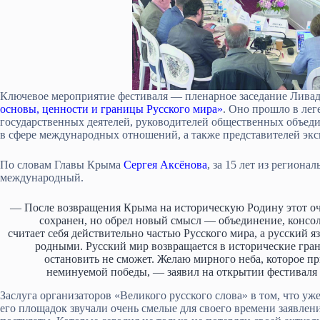
Ключевое мероприятие фестиваля — пленарное заседание Лива
основы, ценности и границы Русского мира»
. Оно прошло в ле
государственных деятелей, руководителей общественных объед
в сфере международных отношений, а также представителей экс
По словам Главы Крыма
Сергея Аксёнова
, за 15 лет из региона
международный.
— После возвращения Крыма на историческую Родину этот оч
сохранен, но обрел новый смысл — объединение, консол
считает себя действительно частью Русского мира, а русский я
родными. Русский мир возвращается в исторические гра
остановить не сможет. Желаю мирного неба, которое при
неминуемой победы, — заявил на открытии фестиваля
Заслуга организаторов «Великого русского слова» в том, что уже 
его площадок звучали очень смелые для своего времени заявлени