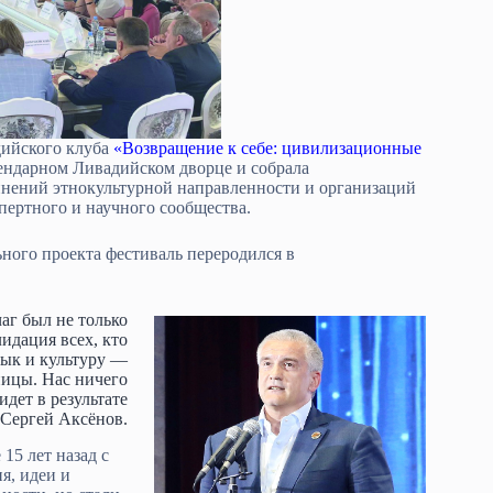
дийского клуба
«Возвращение к себе: цивилизационные
гендарном Ливадийском дворце и собрала
инений этнокультурной направленности и организаций
пертного и научного сообщества.
льного проекта фестиваль переродился в
аг был не только
идация всех, кто
зык и культуру —
ницы. Нас ничего
дет в результате
 Сергей Аксёнов.
15 лет назад с
я, идеи и