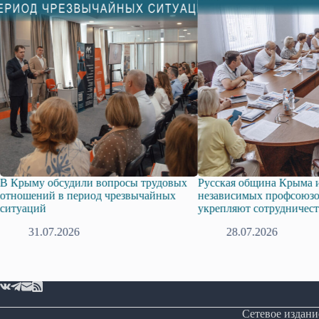
дили вопросы трудовых
Русская община Крыма и Федерация
период чрезвычайных
независимых профсоюзов Крыма
укрепляют сотрудничество
26
28.07.2026
Сетевое издани