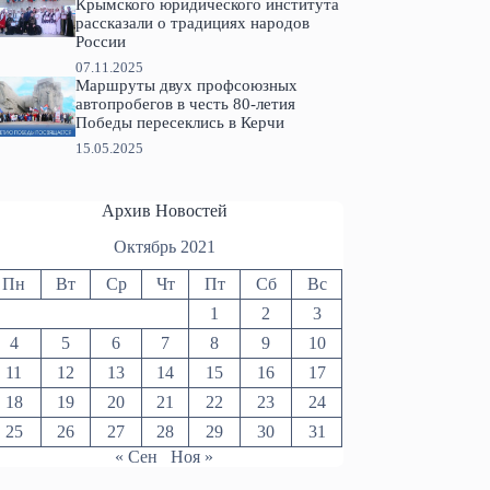
Крымского юридического института
рассказали о традициях народов
России
07.11.2025
Маршруты двух профсоюзных
автопробегов в честь 80-летия
Победы пересеклись в Керчи
15.05.2025
Архив Новостей
Октябрь 2021
Пн
Вт
Ср
Чт
Пт
Сб
Вс
1
2
3
4
5
6
7
8
9
10
11
12
13
14
15
16
17
18
19
20
21
22
23
24
25
26
27
28
29
30
31
« Сен
Ноя »