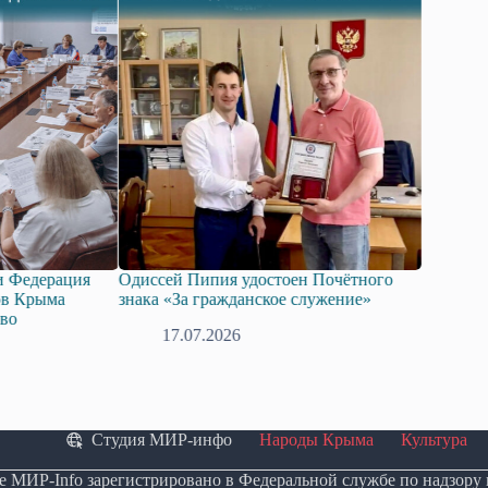
Одиссей Пипия удостоен Почётного
Госдума приняла в пер
знака «За гражданское служение»
законопроект о поддер
технологий искусствен
17.07.2026
08.07.2026
Студия МИР-инфо
Народы Крыма
Культура
е МИР-Info зарегистрировано в Федеральной службе по надзору