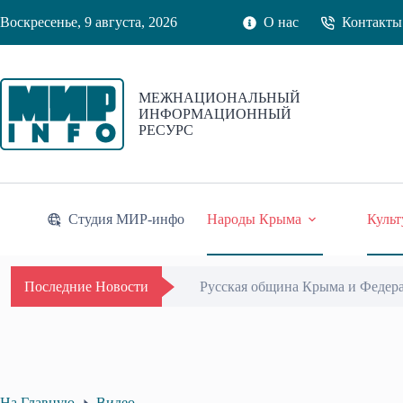
Перейти
Воскресенье, 9 августа, 2026
О нас
Контакты
к
сути
МЕЖНАЦИОНАЛЬНЫЙ
ИНФОРМАЦИОННЫЙ
РЕСУРС
Студия МИР-инфо
Народы Крыма
Культ
Русская община Крыма и Федер
Последние Новости
На Главную
Видео