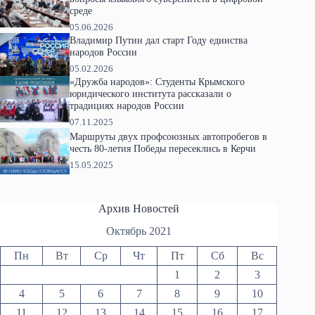
среде
05.06.2026
Владимир Путин дал старт Году единства
народов России
05.02.2026
«Дружба народов»: Студенты Крымского
юридического института рассказали о
традициях народов России
07.11.2025
Маршруты двух профсоюзных автопробегов в
честь 80-летия Победы пересеклись в Керчи
15.05.2025
Архив Новостей
Октябрь 2021
Пн
Вт
Ср
Чт
Пт
Сб
Вс
1
2
3
4
5
6
7
8
9
10
11
12
13
14
15
16
17