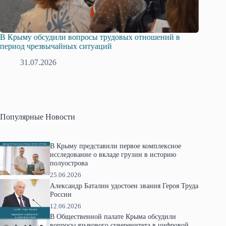
В Крыму обсудили вопросы трудовых отношений в
Русска
период чрезвычайных ситуаций
профсо
31.07.2026
2
Популярные Новости
В Крыму представили первое комплексное
исследование о вкладе грузин в историю
полуострова
25.06.2026
Александр Баталин удостоен звания Героя Труда
России
12.06.2026
В Общественной палате Крыма обсудили
вопросы языкового суверенитета в цифровой