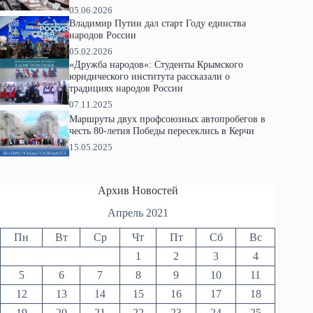
05.06.2026
Владимир Путин дал старт Году единства
народов России
05.02.2026
«Дружба народов»: Студенты Крымского
юридического института рассказали о
традициях народов России
07.11.2025
Маршруты двух профсоюзных автопробегов в
честь 80-летия Победы пересеклись в Керчи
15.05.2025
Архив Новостей
Апрель 2021
Пн
Вт
Ср
Чт
Пт
Сб
Вс
1
2
3
4
5
6
7
8
9
10
11
12
13
14
15
16
17
18
19
20
21
22
23
24
25