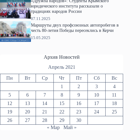
«Дружба народов»: Студенты Крымского
юридического института рассказали о
традициях народов России
07.11.2025
Маршруты двух профсоюзных автопробегов в
честь 80-летия Победы пересеклись в Керчи
15.05.2025
Архив Новостей
Апрель 2021
Пн
Вт
Ср
Чт
Пт
Сб
Вс
1
2
3
4
5
6
7
8
9
10
11
12
13
14
15
16
17
18
19
20
21
22
23
24
25
26
27
28
29
30
« Мар
Май »