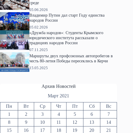
среде
05.06.2026
Владимир Путин дал старт Году единства
народов России
05.02.2026
«Дружба народов»: Студенты Крымского
юридического института рассказали о
традициях народов России
07.11.2025
Маршруты двух профсоюзных автопробегов в
честь 80-летия Победы пересеклись в Керчи
15.05.2025
Архив Новостей
Март 2021
Пн
Вт
Ср
Чт
Пт
Сб
Вс
1
2
3
4
5
6
7
8
9
10
11
12
13
14
15
16
17
18
19
20
21