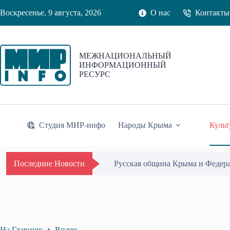
Перейти
Воскресенье, 9 августа, 2026
О нас
Контакты
к
сути
МЕЖНАЦИОНАЛЬНЫЙ
ИНФОРМАЦИОННЫЙ
РЕСУРС
Студия МИР-инфо
Народы Крыма
Культ
Русская община Крыма и Федер
Последние Новости
На Главную
Видео