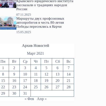
Крымского юридического института
рассказали о традициях народов
России
07.11.2025
Маршруты двух профсоюзных
автопробегов в честь 80-летия
Победы пересеклись в Керчи
15.05.2025
Архив Новостей
Март 2021
Пн
Вт
Ср
Чт
Пт
Сб
Вс
1
2
3
4
5
6
7
8
9
10
11
12
13
14
15
16
17
18
19
20
21
22
23
24
25
26
27
28
29
30
31
« Фев
Апр »