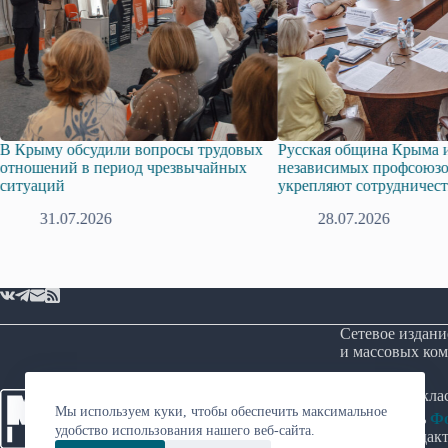
дили вопросы трудовых
Русская община Крыма и Федерация
период чрезвычайных
независимых профсоюзов Крыма
укрепляют сотрудничество
26
28.07.2026
Сетевое издани
и массовых ком
Возрастная кл
Мы используем куки, чтобы обеспечить максимальное
Учредитель
Фо
удобство использования нашего веб-сайта.
Главный редакт