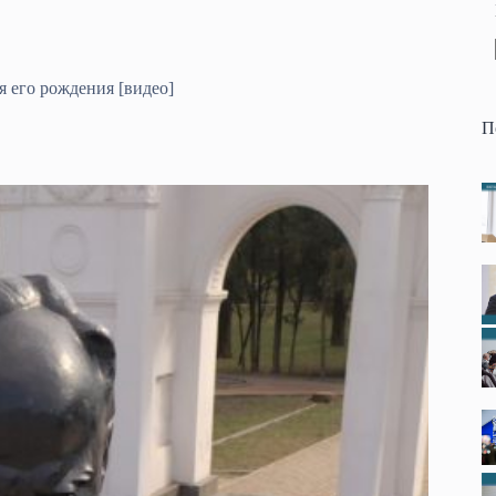
я его рождения [видео]
П