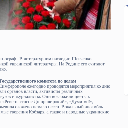
и этнограф. В литературном наследии Шевченко
сикой украинской литературы. На Родине его считают
нко.
Государственного комитета по делам
Симферополе ежегодно проводятся мероприятия ко дню
тели органов власти, активисты различных
вузов и журналисты. Они возложили цветы к
 «Реве та стогне Дніпр широкий», «Думи мої»,
орьевича сложено немало песен. Вокальный ансамбль
ые творения Кобзаря, а также и народные украинские