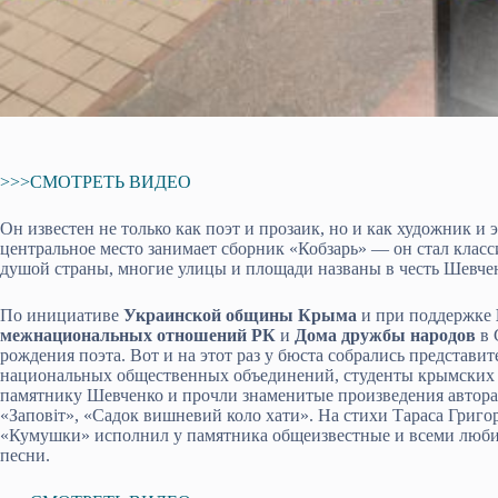
>>>СМОТРЕТЬ ВИДЕО
Он известен не только как поэт и прозаик, но и как художник 
центральное место занимает сборник «Кобзарь» — он стал клас
душой страны, многие улицы и площади названы в честь Шевче
По инициативе
Украинской общины Крыма
и при поддержке
межнациональных отношений РК
и
Дома дружбы народов
в 
рождения поэта. Вот и на этот раз у бюста собрались представи
национальных общественных объединений, студенты крымских 
памятнику Шевченко и прочли знаменитые произведения автора:
«Заповіт», «Садок вишневий коло хати». На стихи Тараса Григ
«Кумушки» исполнил у памятника общеизвестные и всеми любим
песни.