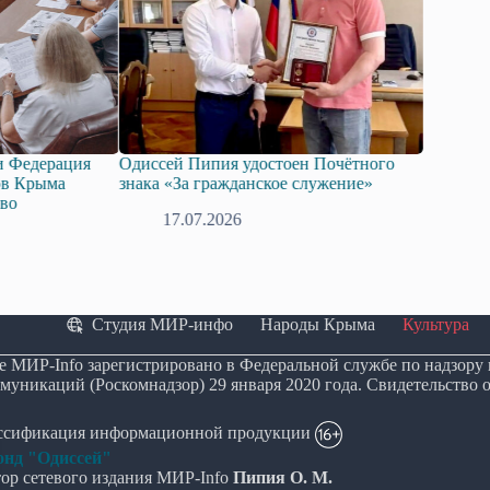
Одиссей Пипия удостоен Почётного
Госдума приняла в пер
знака «За гражданское служение»
законопроект о поддер
технологий искусствен
17.07.2026
08.07.2026
Студия МИР-инфо
Народы Крыма
Культура
е МИР-Info зарегистрировано в Федеральной службе по надзору
муникаций (Роскомнадзор) 29 января 2020 года. Свидетельство 
ассификация информационной продукции
нд "Одиссей"
ор сетевого издания МИР-Info
Пипия О. М.